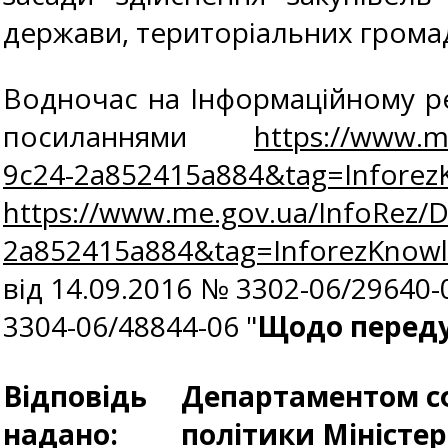
держави, територіальних громад
Водночас на Інформаційному ре
посиланнями
https://www.m
9c24-2a852415a884&tag=Infor
https://www.me.gov.ua/InfoRez/
2a852415a884&tag=InforezKno
від 14.09.2016 № 3302-06/29640-
3304-06/48844-06 "
Щодо переду
Відповідь
Департаментом сф
надано:
політики Міністе