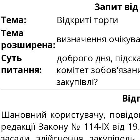
Запит ві
Тема:
Відкриті торги
Тема
визначення очікува
розширена:
Суть
доброго дня, підск
питання:
комітет зобов'язани
закупівлі?
Від
Шановний користувачу, повідом
редакції Закону № 114-IX від 19
засади здійснення закупівель