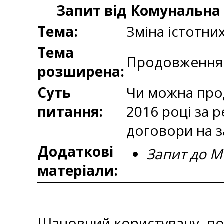
Запит від Комунальна 
Тема:
Зміна істотни
Тема
Продовження д
розширена:
Суть
Чи можна прод
питання:
2016 році за 
договори на з
Додаткові
Запит до М
матеріали:
Шановний користувачу, пов