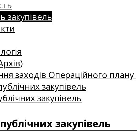
сть
нь закупівель
акти
логія
Архів)
ння заходів Операційного плану р
ублічних закупівель
ублічних закупівель
 публічних закупівель