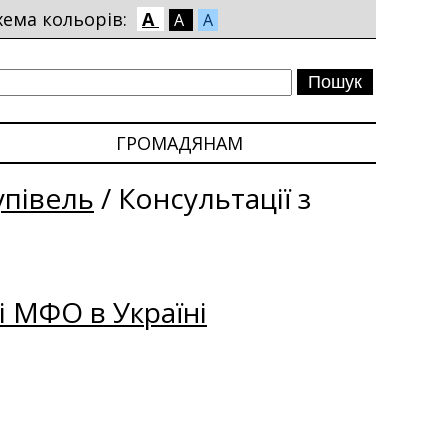
хема кольорів:
A
A
A
ГРОМАДЯНАМ
упівель
/
Консультації з
і МФО в Україні