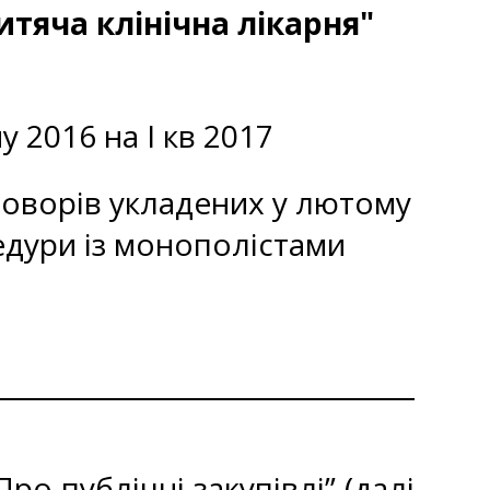
тяча клінічна лікарня"
 2016 на І кв 2017
оговорів укладених у лютому
едури із монополістами
о публічні закупівлі” (далі