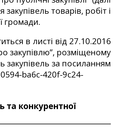
 закупівель товарів, робіт і
ї громади.
иться в листі від 27.10.2016
ро закупівлю”, розміщеному
ь закупівель за посиланням
0594-ba6c-420f-9c24-
ь та конкурентної