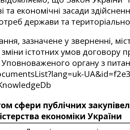
 та економічні засади здійснення
отреб держави та територіально
ння, зазначене у зверненні, міст
зміни істотних умов договору п
 Уповноваженого органу з питан
DocumentsList?lang=uk-UA&id=f2e3
zKnowledgeDb
м сфери публічних закупівел
істерства економіки України