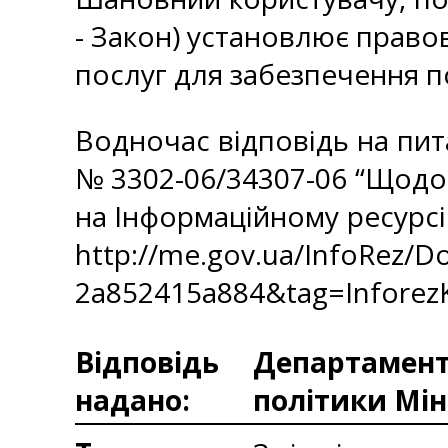
- Закон) установлює правові
послуг для забезпечення п
Водночас відповідь на пита
№ 3302-06/34307-06 “Щодо 
на Інформаційному ресурсі
http://me.gov.ua/InfoRez/
2a852415a884&tag=Infore
Відповідь
Департаменто
надано:
політики Мін