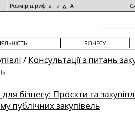
Розмір шрифта:
A
С
A
A
ІЯЛЬНІСТЬ
БІЗНЕСУ
упівлі
/
Консультації з питань зак
ль
для бізнесу: Проєкти та закупівл
му публічних закупівель