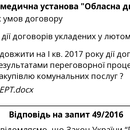
медична установа "Обласна ди
х умов договору
ії договорів укладених у лютому
овжити на І кв. 2017 року дії д
результатами переговорної проц
акупівлю комунальних послуг ?
ЕРТ.docx
Відповідь на запит 49/2016
ідомляємо, що Закон України “Пр