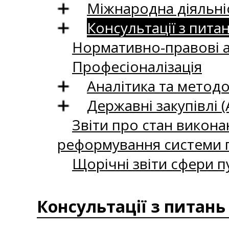
Міжнародна діяльні
Консультації з пита
Нормативно-правові 
Професіоналізація
Аналітика та методо
Державні закупівлі (
Звіти про стан викона
реформування системи п
Щорічні звіти сфери п
Консультації з питань