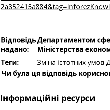
2a852415a884&tag=InforezKnow
Відповідь
Департаментом сфер
надано:
Міністерства еконо
Теги:
Зміна істотних умов
Д
Чи була ця відповідь корисно
Інформаційні ресурси