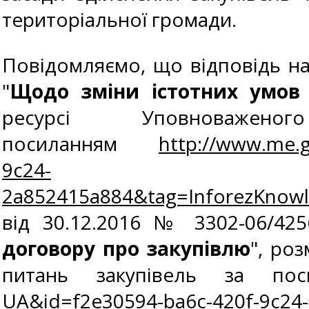
територіальної громади.
Повідомляємо, що відповідь на 
"
Щодо зміни істотних умов 
ресурсі Уповноваж
посиланням
http://www.me.
9c24-
2a852415a884&tag=InforezKnow
від 30.12.2016 № 3302-06/425
договору про закупівлю
", ро
питань закупівель за п
UA&id=f2e30594-ba6c-420f-9c24-