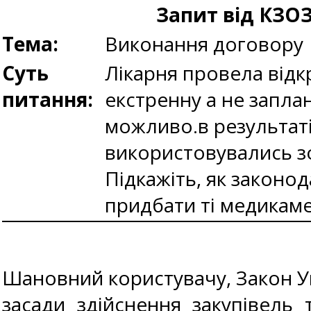
Запит від КЗОЗ
Тема:
Виконання договору
Суть
Лікарня провела відкр
питання:
екстренну а не запла
можливо.в результаті
використовувались зов
Підкажіть, як законо
придбати ті медикамен
Шановний користувачу, Закон Укр
засади здійснення закупівель 