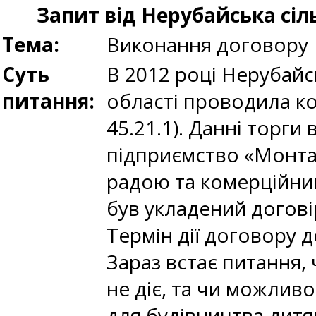
Запит від Нерубайська сіл
Тема:
Виконання договору
Суть
В 2012 році Нерубайс
питання:
області проводила ко
45.21.1). Данні торги
підприємство «Монта
радою та комерційни
був укладений догові
Термін дії договору д
Зараз встає питання
не діє, та чи можли
для будівництва дитя