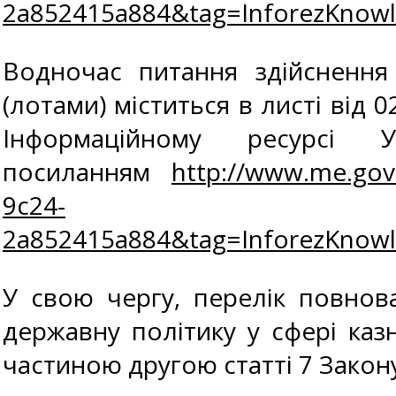
2a852415a884&tag=InforezKnow
Водночас питання здійснення
(лотами) міститься в листі
Інформаційному ресурсі
посиланням
http://www.me.gov
9c24-
2a852415a884&tag=InforezKnow
У свою чергу, перелік повнов
державну політику у сфері ка
частиною другою статті 7 Закон