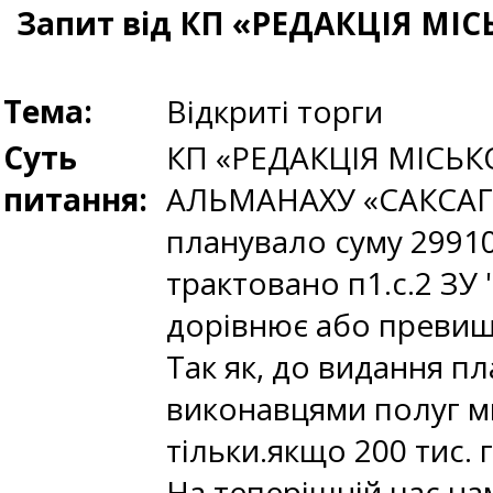
Запит від КП «РЕДАКЦІЯ М
Тема:
Відкриті торги
Суть
КП «РЕДАКЦІЯ МІСЬ
питання:
АЛЬМАНАХУ «САКСАГАН
планувало суму 29910
трактовано п1.с.2 ЗУ 
дорівнює або превищу
Так як, до видання пл
виконавцями полуг м
тільки.якщо 200 тис.
На теперішній час на