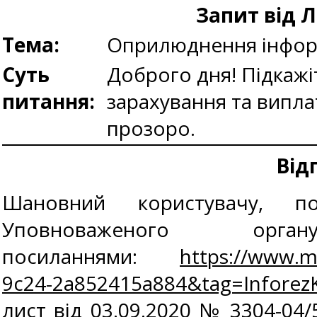
Запит від
Тема:
Оприлюднення інформ
Суть
Доброго дня! Підкажіт
питання:
зарахування та випла
прозоро.
Від
Шановний користувачу, п
Уповноваженого о
посиланнями:
https://www.m
9c24-2a852415a884&tag=Infor
лист від 03.09.2020 № 3304-04