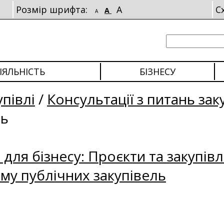
Розмір шрифта:
A
С
A
A
ІЯЛЬНІСТЬ
БІЗНЕСУ
упівлі
/
Консультації з питань зак
ль
для бізнесу: Проєкти та закупівл
му публічних закупівель