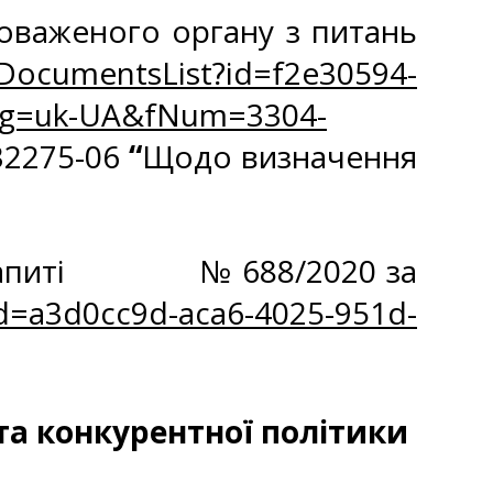
оваженого органу з питань
/DocumentsList?id=f2e30594-
ang=uk-UA&fNum=3304-
32275-06
“
Щодо визначення
я у запиті № 688/2020 за
id=a3d0cc9d-aca6-4025-951d-
та конкурентної політики