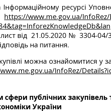
 Інформаційному ресурсі Уповн
ям
https://www.me.gov.ua/InfoRez
884&tag=InforezKnowledgeDb&l
лист від 21.05.2020 № 3304-04/
відповідь на питання.
закупівлі можна ознайомитис
//www.me.gov.ua/InfoRez/Details?
сфери публічних закупівель 
кономіки України