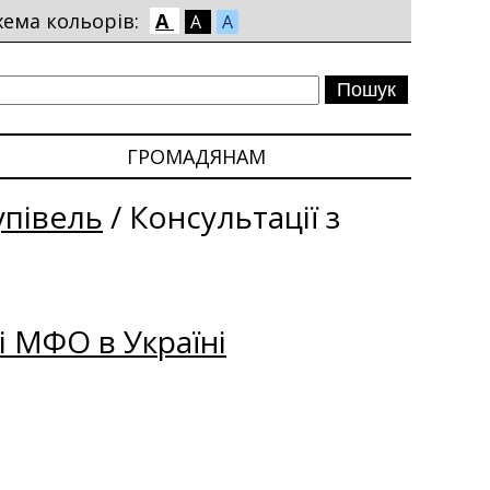
хема кольорів:
A
A
A
ГРОМАДЯНАМ
упівель
/
Консультації з
і МФО в Україні