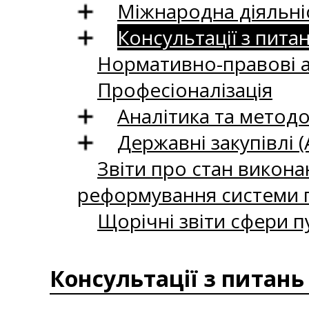
Міжнародна діяльні
Консультації з пита
Нормативно-правові 
Професіоналізація
Аналітика та методо
Державні закупівлі (
Звіти про стан викона
реформування системи п
Щорічні звіти сфери п
Консультації з питань