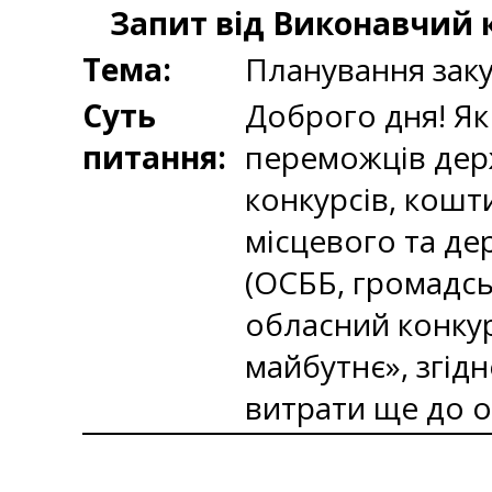
Запит від Виконавчий к
Тема:
Планування зак
Суть
Доброго дня! Як
питання:
переможців дер
конкурсів, кошти
місцевого та д
(ОСББ, громадсь
обласний конкур
майбутнє», згід
витрати ще до 