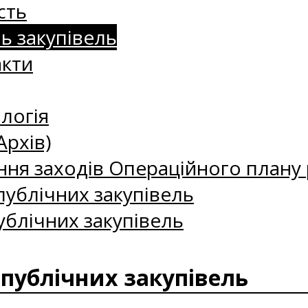
сть
нь закупівель
акти
логія
Архів)
ння заходів Операційного плану р
ублічних закупівель
ублічних закупівель
 публічних закупівель