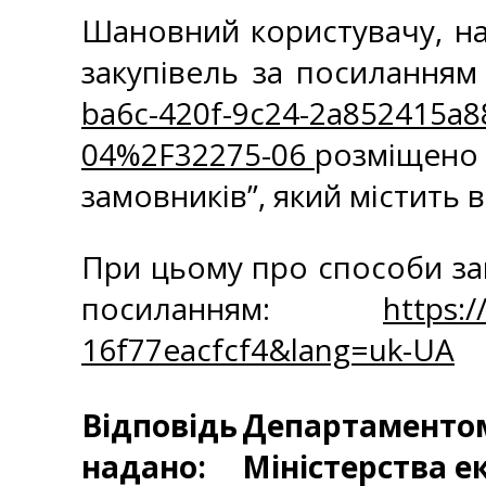
Шановний користувачу, на
закупівель за посиланн
ba6c-420f-9c24-2a852415a
04%2F32275-06
розміщено 
замовників”, який містить 
При цьому про способи 
посиланням:
https:
16f77eacfcf4&lang=uk-UA
Відповідь
Департаментом 
надано:
Міністерства е