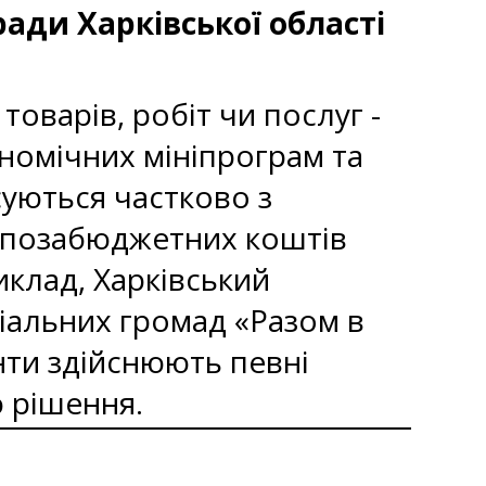
ади Харківської області
оварів, робіт чи послуг -
номічних мініпрограм та
суються частково з
 позабюджетних коштів
иклад, Харківський
іальних громад «Разом в
нти здійснюють певні
 рішення.