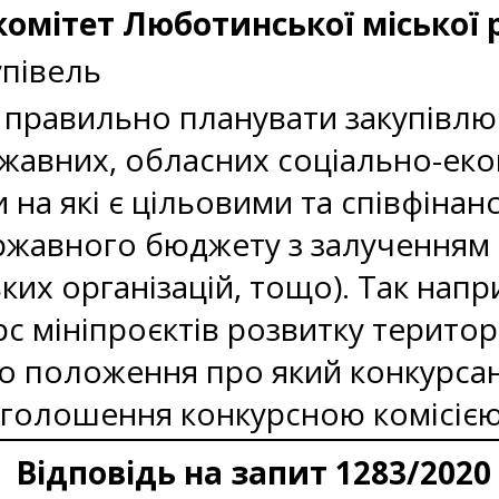
омітет Люботинської міської р
упівель
 правильно планувати закупівлю т
жавних, обласних соціально-еко
 на які є цільовими та співфінан
ержавного бюджету з залученням
ких організацій, тощо). Так напр
с мініпроєктів розвитку територ
но положення про який конкурса
оголошення конкурсною комісією
Відповідь на запит 1283/2020