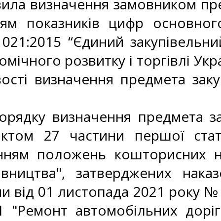
ла визначення замовником пред
ням показників цифр основног
 021:2015 “Єдиний закупівельни
мічного розвитку і торгівлі Укра
сті визначення предмета закуп
орядку визначення предмета зак
ктом 27 частини першої стат
анням положень кошторисних н
івництва", затверджених нака
ни від 01 листопада 2021 року №
1 "Ремонт автомобільних доріг