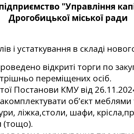
підприємство "Управління кап
Дрогобицької міської ради
лів і устаткування в складі ново
оведено відкриті торги по закуп
трішньо переміщених осіб.
тої Постанови КМУ від 26.11.20
закомплектувати об’єкт меблями т
тури, ліжка,столи, шафи, крісла,
 (тощо).