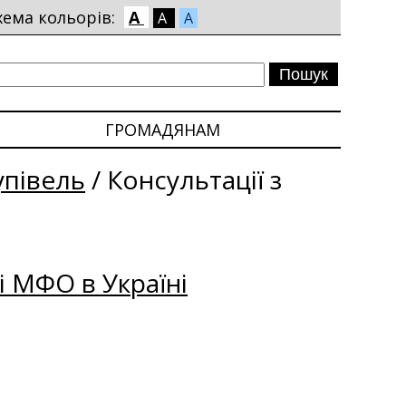
хема кольорів:
A
A
A
ГРОМАДЯНАМ
упівель
/
Консультації з
і МФО в Україні