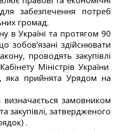
новлює правові та економічні
г для забезпечення потреб
ьних громад.
ну в Україні та протягом 90
що зобов’язані здійснювати
Закону, проводять закупівлі
абінету Міністрів України
), яка прийнята Урядом на
і визначається замовником
а закупівлі, затвердженого
ядок) .