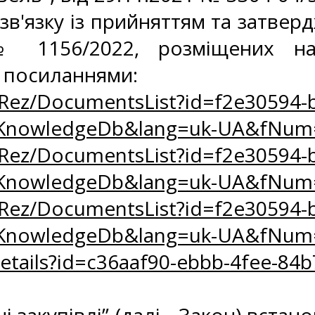
у зв'язку із прийняттям та затв
№ 1156/2022, розміщених на
 посиланнями:
oRez/DocumentsList?id=f2e30594-b
zKnowledgeDb&lang=uk-UA&fNum
oRez/DocumentsList?id=f2e30594-b
zKnowledgeDb&lang=uk-UA&fNum
oRez/DocumentsList?id=f2e30594-b
zKnowledgeDb&lang=uk-UA&fNum
Details?id=c36aaf90-ebbb-4fee-8