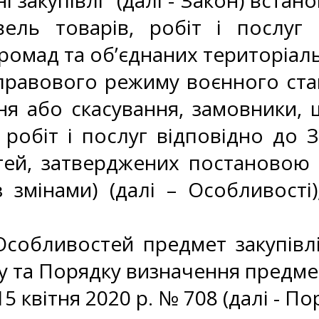
і закупівлі” (далі - Закон) вста
івель товарів, робіт і послу
ромад та об’єднаних територіал
ї правового режиму воєнного ста
ня або скасування, замовники, 
, робіт і послуг відповідно до 
ей, затверджених постановою К
з змінами) (далі – Особливості
Особливостей предмет закупівл
у та Порядку визначення предмет
 квітня 2020 р. № 708 (далі - Пор