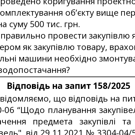
роведено коригування проектно
укомплектування об’єкту вище п
а суму 500 тис. грн.
 правильно провести закупівлю 
ром як закупівлю товару, врахо
альні машини необхідно змонтув
а водопостачання?
Відповідь на запит 158/2025
ідомляємо, що відповідь на пита
-06 “Щодо планування закупівел
чення предмета закупівлі та
івель", від 29.11.2021 № 3304-0