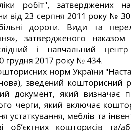
іки робіт", затверджених н
ни від 23 серпня 2011 року № 30
більні дороги. Види та пере
ння», затвердженого наказом
ослідний і навчальний центр
 20 грудня 2017 року № 434.
кошторисних норм України "Наста
анова), зведений кошторисний р
ий документ, який визначає п
його черги, який включає кошто
я устаткування, меблів та інвен
і об’єктних кошторисів та/а