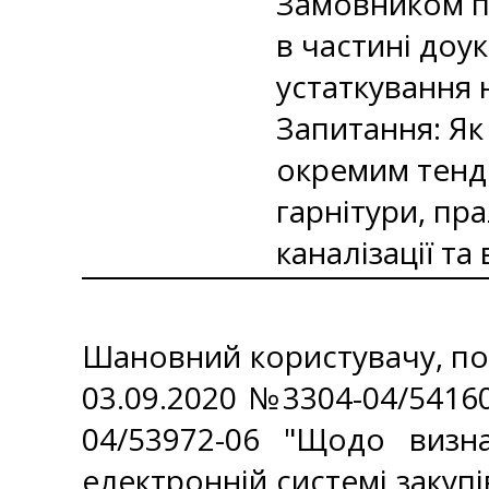
Замовником п
в частині до
устаткування н
Запитання: Як
окремим тенде
гарнітури, пр
каналізації т
Шановний користувачу, пов
03.09.2020 №3304-04/54160
04/53972-06 "Щодо визна
електронній системі закуп