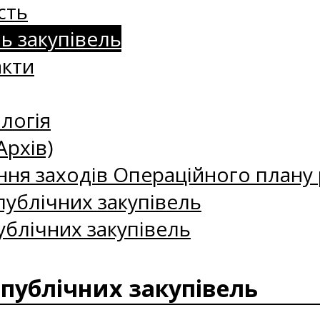
сть
нь закупівель
акти
логія
Архів)
ння заходів Операційного плану р
ублічних закупівель
ублічних закупівель
 публічних закупівель