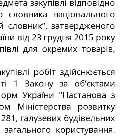
мета закупівлі відповідно
о словника національного
й словник”, затвердженого
їни від 23 грудня 2015 року
івлі для окремих товарів,
упівлі робіт здійснюється
ті 1 Закону за об’єктами
орм України "Настанова з
зом Міністерства розвитку
 281, галузевих будівельних
 загального користування.