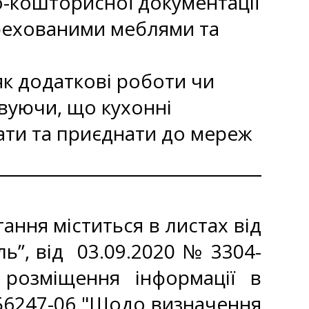
-кошторисної документації
ерехованими меблями та
як додаткові роботи чи
вуючи, що кухонні
ати та приєднати до мереж
ння міститься в листах від
ь”, від 03.09.2020 № 3304-
 розміщення інформації в
4/56247-06 "Щодо визначення