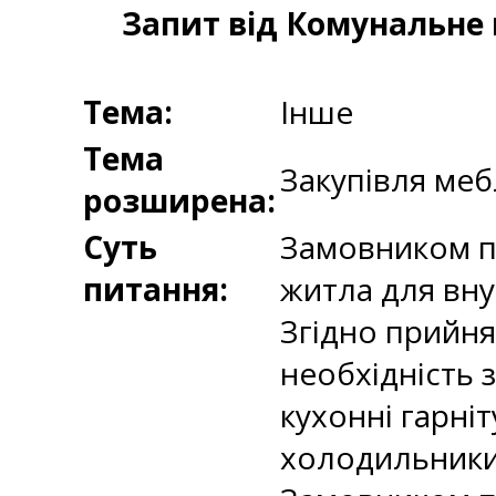
Запит від Комунальне 
Тема:
Інше
Тема
Закупівля меб
розширена:
Суть
Замовником пр
питання:
житла для вну
Згідно прийня
необхідність 
кухонні гарні
холодильники