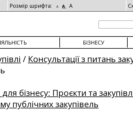
Розмір шрифта:
A
С
A
A
ІЯЛЬНІСТЬ
БІЗНЕСУ
упівлі
/
Консультації з питань зак
ль
для бізнесу: Проєкти та закупівл
му публічних закупівель