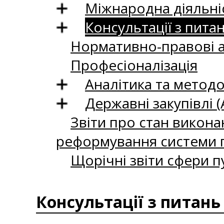
Міжнародна діяльні
Консультації з пита
Нормативно-правові 
Професіоналізація
Аналітика та методо
Державні закупівлі (
Звіти про стан викона
реформування системи п
Щорічні звіти сфери п
Консультації з питань