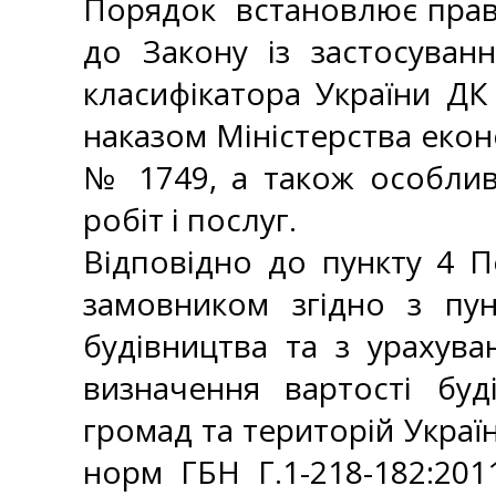
Порядок встановлює прави
до Закону із застосуван
класифікатора України ДК
наказом Міністерства еконо
№ 1749, а також особливо
робіт і послуг.
Відповідно до пункту 4 П
замовником згідно з пун
будівництва та з урахув
визначення вартості буд
громад та територій Украї
норм ГБН Г.1-218-182:201