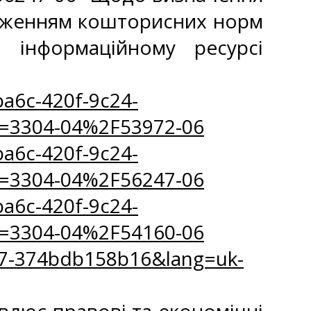
ердженням кошторисних норм
 інформаційному ресурсі
a6c-420f-9c24-
=3304-04%2F53972-06
a6c-420f-9c24-
=3304-04%2F56247-06
a6c-420f-9c24-
=3304-04%2F54160-06
4b7-374bdb158b16&lang=uk-