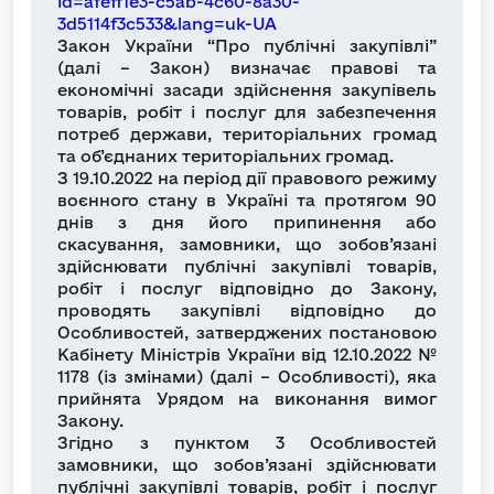
id=afeff1e3-c5ab-4c60-8a30-
3d5114f3c533&lang=uk-UA
Закон України “Про публічні закупівлі”
(далі – Закон) визначає правові та
економічні засади здійснення закупівель
товарів, робіт і послуг для забезпечення
потреб держави, територіальних громад
та об’єднаних територіальних громад.
З 19.10.2022 на період дії правового режиму
воєнного стану в Україні та протягом 90
днів з дня його припинення або
скасування, замовники, що зобов’язані
здійснювати публічні закупівлі товарів,
робіт і послуг відповідно до Закону,
проводять закупівлі відповідно до
Особливостей, затверджених постановою
Кабінету Міністрів України від 12.10.2022 №
1178 (із змінами) (далі – Особливості), яка
прийнята Урядом на виконання вимог
Закону.
Згідно з пунктом 3 Особливостей
замовники, що зобов’язані здійснювати
публічні закупівлі товарів, робіт і послуг