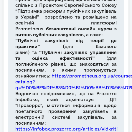
спільно з Проектом Європейського Союзу
“Підтримка реформи публічних закупівель
в Україні” розроблено та розміщено на
освітній платформі
Prometheus
безкоштовні онлайн курси з
питань публічних закупівель
, а саме:
“Публічні закупівлі: від теорії до
практики”
(для базового
рівня) та
“Публічні закупівлі: управління
та оцінка ефективності”
(для
поглибленого рівня), що знаходяться за
посиланням, з якими пропонується
ознайомитись:
https://prometheus.org.ua/course
catalog?
q=%D0%BF%D1%83%D0%B1%D0%BB%D1%96%D1
Водночас повідомляємо, що на Prozorro
Інфобокс, який адмініструє ДП
"Прозорро", міститься інформація щодо
поетапного проведення закупівель в
електронній системі закупівель, за
посиланням:
https://infobox.prozorro.org/articles/vidkriti-