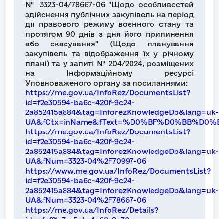
№ 3323-04/78667-06 "Щодо особливостей
здійснення публічних закупівель на період
дії правового режиму воєнного стану та
протягом 90 днів з дня його припинення
або скасування" (Щодо планування
закупівель та відображення їх у річному
плані) та у запиті № 204/2024, розміщених
на Інформаційному ресурсі
Уповноваженого органу за посиланнями:
https://me.gov.ua/InfoRez/DocumentsList?
id=f2e30594-ba6c-420f-9c24-
2a852415a884&tag=InforezKnowledgeDb&lang=uk-
UA&fCtx=inName&fText=%D0%BF%D0%BB%D0%
https://me.gov.ua/InfoRez/DocumentsList?
id=f2e30594-ba6c-420f-9c24-
2a852415a884&tag=InforezKnowledgeDb&lang=uk-
UA&fNum=3323-04%2F70997-06
https://www.me.gov.ua/InfoRez/DocumentsList?
id=f2e30594-ba6c-420f-9c24-
2a852415a884&tag=InforezKnowledgeDb&lang=uk-
UA&fNum=3323-04%2F78667-06
https://me.gov.ua/InfoRez/Details?