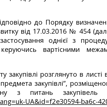
 відповідно до Порядку визначе
итку від 17.03.2016 № 454 (дал
застосування однієї з процеду
керуючись вартісними межам
 закупівлі розглянуто в листі 
предмета закупівлі”, розміщено
ану з питань закупівель 
lang=uk-UA&id=f2e30594-ba6c-42