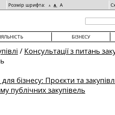
Розмір шрифта:
A
С
A
A
ІЯЛЬНІСТЬ
БІЗНЕСУ
упівлі
/
Консультації з питань зак
ль
для бізнесу: Проєкти та закупівл
му публічних закупівель