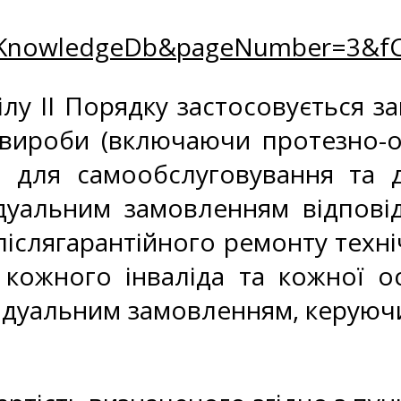
zKnowledgeDb&pageNumber=3&fC
ілу ІІ Порядку застосовується 
і вироби (включаючи протезно-
би для самообслуговування та 
ідуальним замовленням відпов
 післягарантійного ремонту техніч
кожного інваліда та кожної ос
ивідуальним замовленням, керую