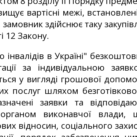
ктом 8 розділу ІІ Порядку предм
ищує вартісні межі, встановлен
, замовник здійснює таку закупі
і 12 Закону.
ю інвалідів в Україні" безкошто
ації за індивідуальною заявк
ється у вигляді грошової допом
них послуг шляхом безготівково
значені заявки та відповідаю
м органом виконавчої влади, 
вих відносин, соціального захи