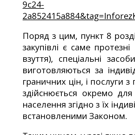
9c24-
2a852415a884&tag=Infore
Поряд з цим, пункт 8 розд
закупівлі є саме протезн
взуття), спеціальні засо
виготовляються за індив
граничних цін, і послуги з
здійснюється окремо для 
населення згідно з їх інд
встановленими Законом.