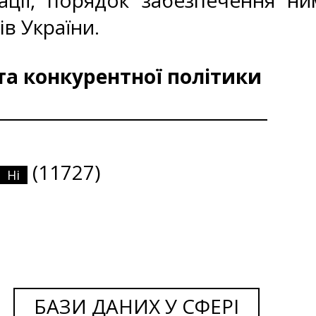
тації, порядок забезпечення ни
ів України.
та конкурентної політики
(11727)
Ні
БАЗИ ДАНИХ У СФЕРІ