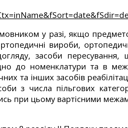
tx=inName&fSort=date&fSdir=de
замовником у разі, якщо предме
ортопедичні вироби, ортопедич
догляду, засоби пересування, 
ідно до номенклатури та в меж
них та інших засобів реабілітаці
оби з числа пільгових категор
чись при цьому вартісними межа