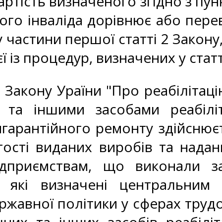
артість визначеного згідно з пун
ого інваліда дорівнює або перев
 частини першої статті 2 Закону
 із процедур, визначених у статт
 Закону Ураїни "Про реабілітаці
 та іншими засобами реабіліт
лягарантійного ремонту здійсню
тості виданих виробів та нада
ідприємствам, що виконали за
м, які визначені центральни
жавної політики у сферах трудо