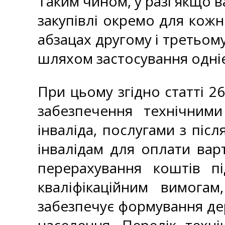
Таким чином, у разі якщо в
закупівлі окремо для кожн
абзацах другому і третьому
шляхом застосування однієї
При цьому згідно статті 26
забезпечення технічними
інваліда, послугами з піс
інвалідам для оплати вар
перерахування коштів п
кваліфікаційним вимога
забезпечує формування дер