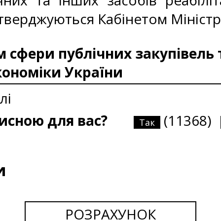
чних та інших засобів реабілі
затверджуються Кабінетом Міністр
сфери публічних закупівель 
кономіки України
лі
рисною для вас?
(11368)
Так
и
РОЗРАХУНОК