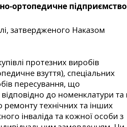
зно-ортопедичне підприємство
лі, затвердженого Наказом
упівлі протезних виробів
педичне взуття), спеціальних
обів пересування, що
відповідно до номенклатури та 
го ремонту технічних та інших
жного інваліда та кожної особи з
 індивідуальним замовленням. Чи