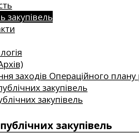
сть
нь закупівель
акти
логія
Архів)
ння заходів Операційного плану р
ублічних закупівель
ублічних закупівель
 публічних закупівель