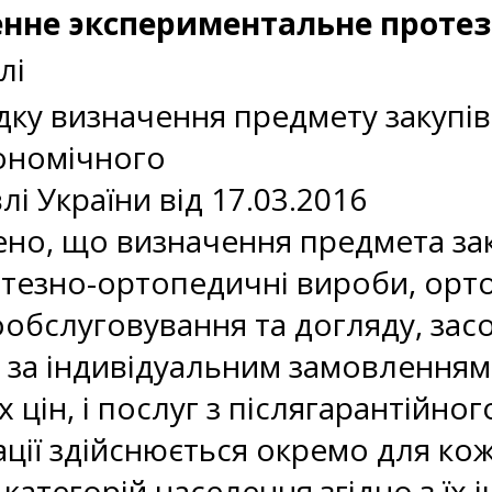
зенне экспериментальне проте
лі
ку визначення предмету закупів
кономічного
влі України від 17.03.2016
но, що визначення предмета зак
езно-ортопедичні вироби, орто
ообслуговування та догляду, зас
за індивідуальним замовленням 
 цін, і послуг з післягарантійно
ації здійснюється окремо для ко
 категорій населення згідно з їх