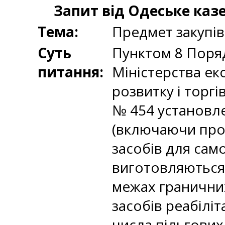
Запит від Одеське ка
Тема:
Предмет закупів
Суть
Пунктом 8 Поряд
питання:
Міністерства е
розвитку і торгі
№ 454 установле
(включаючи прот
засобів для сам
виготовляються 
межах граничних
засобів реабіліт
числа пільгових