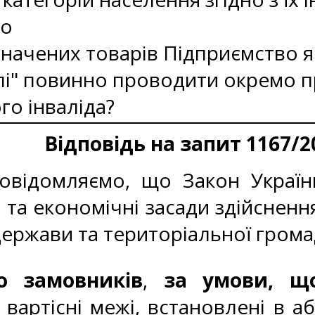
що
азначених товарів Підприємство я
влі" повинно проводити окремо п
о інваліда?
Відповідь на запит 1167/2
відомляємо, що Закон України 
та економічні засади здійснення 
ержави та територіальної грома
до замовників
,
за умови, що
вартісні межі, встановлені в а