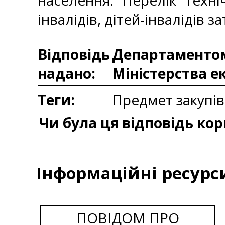
населення. Перелік техні
інвалідів, дітей-інвалідів 
Відповідь
Департаментом 
надано:
Міністерства е
Теги:
Предмет закупів
Чи була ця відповідь ко
Інформаційні ресурс
ПОВІДОМ ПРО