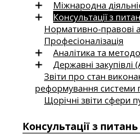
Міжнародна діяльні
Консультації з пита
Нормативно-правові 
Професіоналізація
Аналітика та методо
Державні закупівлі (
Звіти про стан викона
реформування системи п
Щорічні звіти сфери п
Консультації з питань