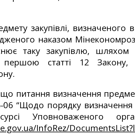
редмету закупівлі, визначеного
рдженого наказом Мінекономрозв
снює таку закупівлю, шляхом 
 першою статті 12 Закону, 
ону.
що питання визначення предмету
6-06 “Щодо порядку визначення 
сурсі Уповноваженого орг
e.gov.ua/InfoRez/DocumentsList?