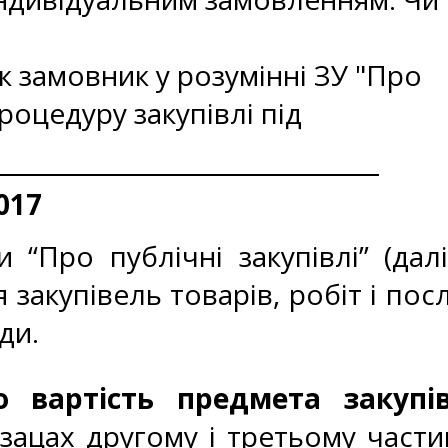
к замовник у розумінні ЗУ "Про
роцедуру закупівлі під
017
“Про публічні закупівлі” (далі
закупівель товарів, робіт і пос
ди.
 вартість предмета закупів
бзацах другому і третьому част