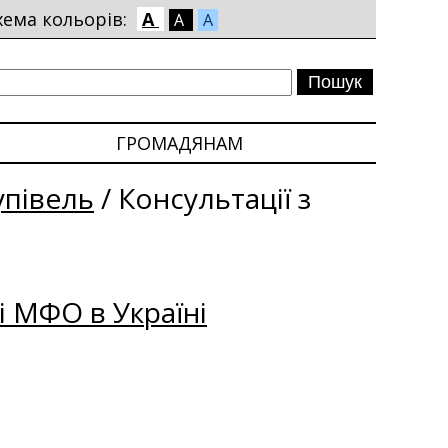
хема кольорів:
A
A
A
ГРОМАДЯНАМ
упівель
/
Консультації з
і МФО в Україні