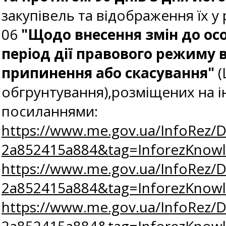
закупівель та відображення їх у 
06
"Щодо внесення змін до ос
період дії правового режиму в
припинення або скасування"
(
обгрунтування),розміщених на 
посиланнями:
https://www.me.gov.ua/InfoRez/
2a852415a884&tag=InforezKno
https://www.me.gov.ua/InfoRez/
2a852415a884&tag=InforezKno
https://www.me.gov.ua/InfoRez/