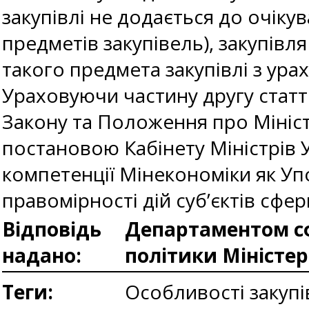
закупівлі не додається до очіку
предметів закупівель), закупівля
такого предмета закупівлі з ур
Ураховуючи частину другу статті
Закону та Положення про Мініс
постановою Кабінету Міністрів Ук
компетенції Мінекономіки як У
правомірності дій суб’єктів сфе
Відповідь
Департаментом сф
надано:
політики Міністе
Теги:
Особливості закуп