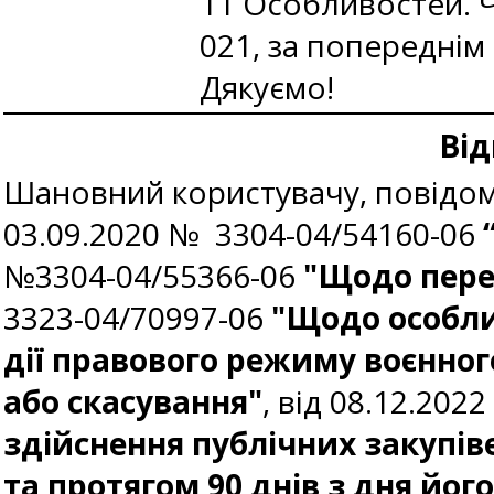
11 Особливостей. Ч
021, за попереднім
Дякуємо!
Від
Шановний користувачу, повідомл
03.09.2020 № 3304-04/54160-06
№3304-04/55366-06
"Щодо пере
3323-04/70997-06
"Щодо особли
дії правового режиму воєнног
або скасування"
, від 08.12.202
здійснення публічних закупів
та протягом 90 днів з дня йог