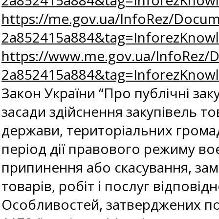
2a852415a884&tag=InforezKno
https://me.gov.ua/InfoRez/Docum
2a852415a884&tag=InforezKno
https://www.me.gov.ua/InfoRez/
2a852415a884&tag=InforezKno
Закон України “Про публічні заку
засади здійснення закупівель то
держави, територіальних громад
період дії правового режиму воє
припинення або скасування, замо
товарів, робіт і послуг відповід
Особливостей, затверджених пос