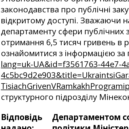
законодавства про публічні заку
відкритому доступі. Зважаючи н
департаменту сфери публічних з
отримання 6,5 тисяч гривень в
ознайомитися з інформацією за
lang=uk-UA&id=f3561763-44e7-4a
4c5bc9d2e903&title=UkraintsiGar
TisiachGrivenVRamkakhProgramip
структурного підрозділу Мінеко
Відповідь
Департаментом сф
надано:
політики Міністе