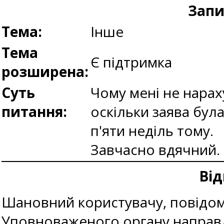
Запи
Тема:
Інше
Тема
Є підтримка
розширена:
Суть
Чому мені не нара
питання:
оскільки заява бул
п'яти неділь тому.
Завчасно вдячний.
Від
Шановний користувачу, повідом
Уповноваженого органу направ