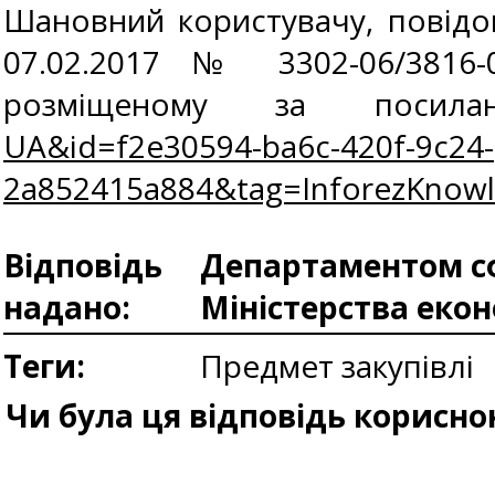
Шановний користувачу, повідом
07.02.2017 № 3302-06/3816-
розміщеному за поси
UA&id=f2e30594-ba6c-420f-9c24-
2a852415a884&tag=InforezKnow
Відповідь
Департаментом сф
надано:
Міністерства еко
Теги:
Предмет закупівлі
Чи була ця відповідь корисно