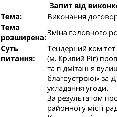
Запит від виконк
Тема:
Виконання догово
Тема
Зміна головного р
розширена:
Суть
Тендерний комітет 
питання:
(м. Кривий Ріг) пр
та підмітання вулиц
благоустрою)» за ДК
укладання угоди.
За результатом пр
районної у місті р