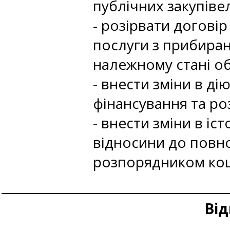
публічних закупівел
- розірвати догові
послуги з прибиран
належному стані о
- внести зміни в д
фінансування та ро
- внести зміни в іс
відносини до повн
розпорядником кош
Від