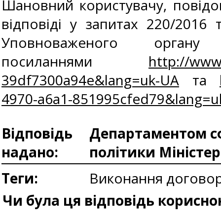
Шановний користувачу, повідо
відповіді у запитах 220/2016
Уповноваженого орган
посиланнями
http://www
39df7300a94e&lang=uk-UA
та
4970-a6a1-851995cfed79&lang=u
Відповідь
Департаментом сф
надано:
політики Міністе
Теги:
Виконання догово
Чи була ця відповідь корисно