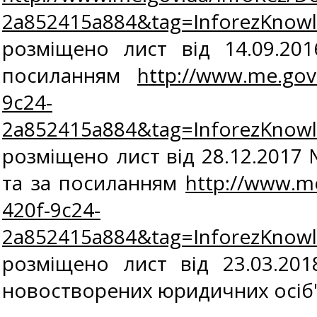
2a852415a884&tag=InforezKnow
розміщено лист від 14.09.20
посиланням
http://www.me.gov
9c24-
2a852415a884&tag=InforezKnow
розміщено лист від 28.12.2017
та за посиланням
http://www.m
420f-9c24-
2a852415a884&tag=InforezKnow
розміщено лист від 23.03.
новостворених юридичних осіб", 