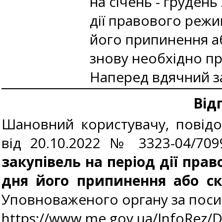
на січень - грудень
дії правового режим
його припинення аб
знову необхідно пр
Наперед вдячний за
Від
Шановний користувачу, повідо
від 20.10.2022 № 3323-04/70
закупівель на період дії пра
дня його припинення або ск
Уповноваженого органу за поси
https://www.me.gov.ua/InfoRez/