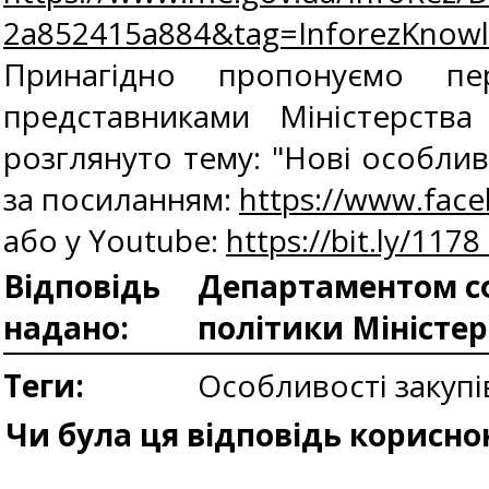
2a852415a884&tag=InforezKno
Принагідно пропонуємо пе
представниками Міністерств
розглянуто тему: "Нові особлив
за посиланням:
https://www.fac
або у Youtube:
https://bit.ly/117
Відповідь
Департаментом сф
надано:
політики Міністе
Теги:
Особливості закупі
Чи була ця відповідь корисно