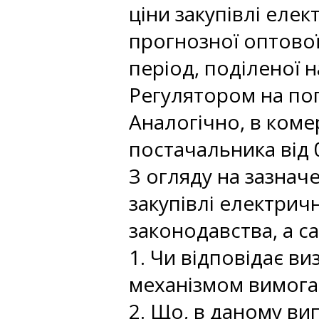
ціни закупівлі елек
прогнозної оптово
період, поділеної 
Регулятором на поп
Аналогічно, в коме
постачальника від 0
З огляду на зазнач
закупівлі електрич
законодавства, а с
1. Чи відповідає ви
механізмом вимогам
2. Що, в даному ви