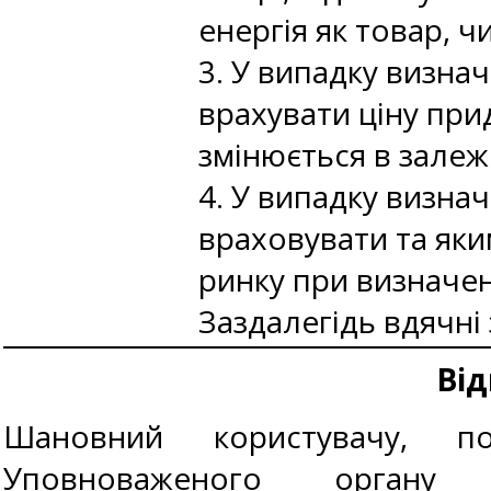
енергія як товар, ч
3. У випадку визнач
врахувати ціну при
змінюється в залежн
4. У випадку визна
враховувати та яки
ринку при визначені
Заздалегідь вдячні
Від
Шановний користувачу, п
Уповноваженого органу