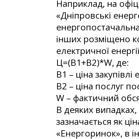
Наприклад, на офіц
«Дніпровські енерг
енергопостачальна 
інших розміщено ко
електричної енергі
Ц=(В1+В2)*W, де:
В1 – ціна закупівлі
В2 – ціна послуг п
W – фактичний обся
В деяких випадках,
зазначається як ці
«Енергоринок», в і