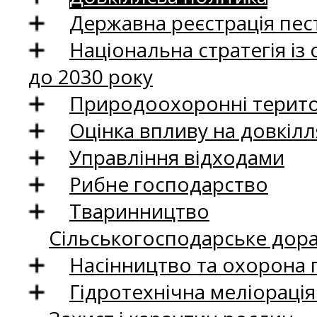
Державна реєстрація пест
Національна стратегія із
до 2030 року
Природоохоронні територ
Оцінка впливу на довкілл
Управління відходами
Рибне господарство
Тваринництво
Сільськогосподарське дор
Насінництво та охорона 
Гідротехнічна меліораці