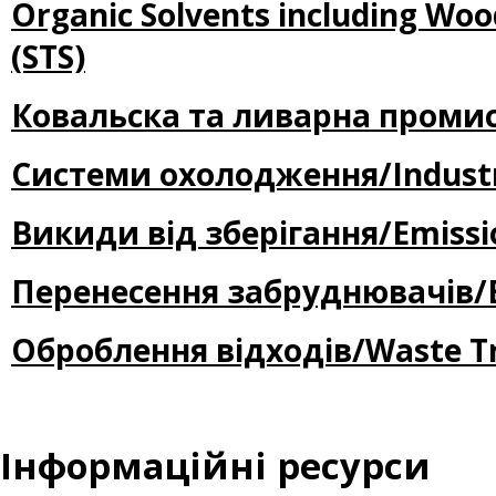
Organic Solvents including Wo
(STS)
Ковальска та ливарна промисло
Системи охолодження/Industria
Викиди від зберігання/Emissio
Перенесення забруднювачів/Ec
Оброблення відходів/Waste T
Інформаційні ресурси