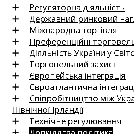
Регуляторна діяльність
Державний ринковий нагл
Міжнародна торгівля
Преференційні торговель
Діяльність України у Світо
Торговельний захист
Європейська інтеграція
Євроатлантична інтеграц
Співробітництво між Укр
Північної Ірландії
Технічне регулювання
Довкіллєва політика