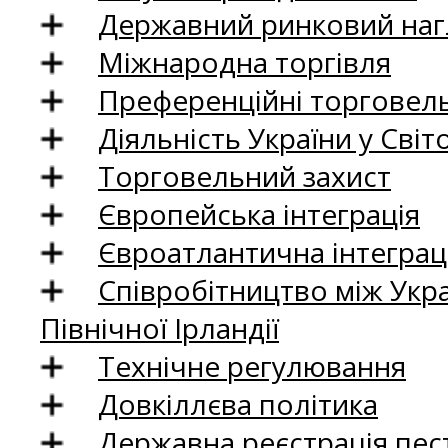
Державний ринковий нагл
Міжнародна торгівля
Преференційні торговель
Діяльність України у Світо
Торговельний захист
Європейська інтеграція
Євроатлантична інтеграц
Співробітництво між Укр
Північної Ірландії
Технічне регулювання
Довкіллєва політика
Державна реєстрація пест