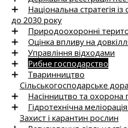
Національна стратегія із
до 2030 року
Природоохоронні територ
Оцінка впливу на довкілл
Управління відходами
Рибне господарство
Тваринництво
Сільськогосподарське дор
Насінництво та охорона 
Гідротехнічна меліораці
Захист і карантин рослин