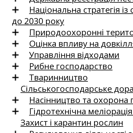
Національна стратегія із
до 2030 року
Природоохоронні територ
Оцінка впливу на довкілл
Управління відходами
Рибне господарство
Тваринництво
Сільськогосподарське дор
Насінництво та охорона 
Гідротехнічна меліораці
Захист і карантин рослин