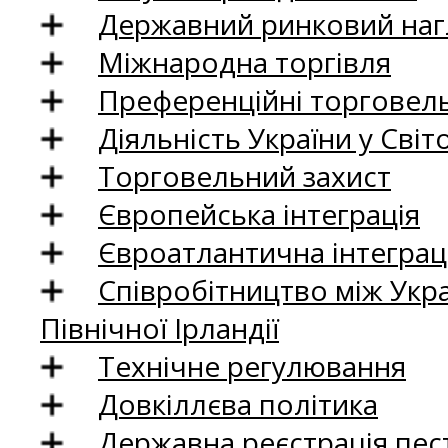
Державний ринковий нагл
Міжнародна торгівля
Преференційні торговель
Діяльність України у Світо
Торговельний захист
Європейська інтеграція
Євроатлантична інтеграц
Співробітництво між Укр
Північної Ірландії
Технічне регулювання
Довкіллєва політика
Державна реєстрація пест