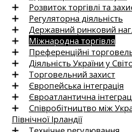
Розвиток торгівлі та зах
Регуляторна діяльність
Державний ринковий нагл
Міжнародна торгівля
Преференційні торговель
Діяльність України у Світо
Торговельний захист
Європейська інтеграція
Євроатлантична інтеграц
Співробітництво між Укр
Північної Ірландії
Технічне регулювання