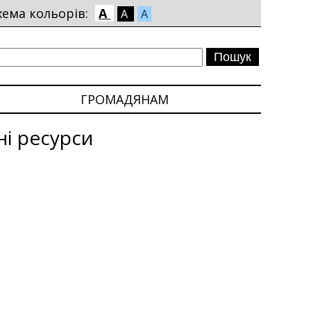
хема кольорів:
A
A
A
ГРОМАДЯНАМ
ні ресурси