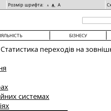
Розмір шрифта:
A
С
A
A
ІЯЛЬНІСТЬ
БІЗНЕСУ
/
Статистика переходів на зовніш
ня
рах
ійних системах
іях