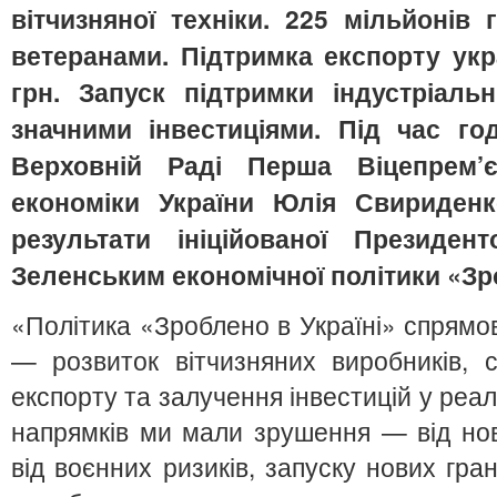
вітчизняної техніки. 225 мільйонів 
ветеранами. Підтримка експорту укр
грн. Запуск підтримки індустріаль
значними інвестиціями. Під час г
Верховній Раді Перша Віцепрем’єр
економіки України Юлія Свириденк
результати ініційованої Президе
Зеленським економічної політики «Зро
«Політика «Зроблено в Україні» спрямо
— розвиток вітчизняних виробників, 
експорту та залучення інвестицій у реал
напрямків ми мали зрушення — від нов
від воєнних ризиків, запуску нових гра