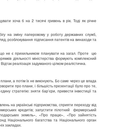
вати хоча б на 2 тисячі гривень в рік. Тоді як річне
бігу на зміну паперовому у роботу державних служб,
ляд, розблокування підписання патентів на винаходи та
ся, що не є прихильником планувати на загал. Проте цю
рямків діяльності міністерства формують комплексний
 Відтак реалізація задуманого цілком реалістична.
плани, а потім їх не виконують. Бо саме через це влада
ворити про плани, і більшість презентації було про те,
єдину стратегію: зняти бар’єри, привести інвестиції та
влень на українські підприємства, сприяти переходу від
рмерських кредитів; запустити пілотний фермерський
сподарських земель», «Про працю», «Про зайнятість
онд Національного багатства та Національного орган
ніх закладах.