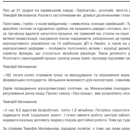
Про це 21 грудня на харківському заводі «Турбоатом», розповів міністр ро
Тимофій Милованов. Разом із заступниками він ділився досягненнями і план
Приставка «турбо» у назві майданчику – символічна, оскільки харківський «
виробляє теплові та гідравлічні турбіни, які працюють швидко і потужно, як і
за три місяці вдалося запустити процеси, які тривалий час стояли на паузі
великої приватизації, скасування списку підприємств, заборонених до прив
корпоративного управління на 10 найбільших ДП в Україні, а також на 
корпоративної реформи – позбавити політичного впливу і корупції держпі
сервісну функцію, що стосується мільйонів українців. Також досягнуто
Розпочато законодавчий процес запуску ринку землі, програму підтримки т
Тимофій Милованов :
«182 тисячі селян отримали гроші за вирощування та збереження корів.
фермерських господарств. Збільшили можливості для експортерів , схваливш
Окрім провадження агропромислової політики, на Мінекономіки покладен
регулювання ринку праці. Проект закону «Про працю» вже розроблено, незаб
Тимофій Милованов:
«У нас 8,5 відсотків безробітних, тобто 1,5 мільйони. Потрібно спростит
підвищити їхній соціальних захист. І точно змінити роботу центрів зайня
надавати реальну допомогу людям у пошуку достойної роботи. Тому що туди
За словами Тимофія Милованова, парадокс полягає у тому, що люди шукают