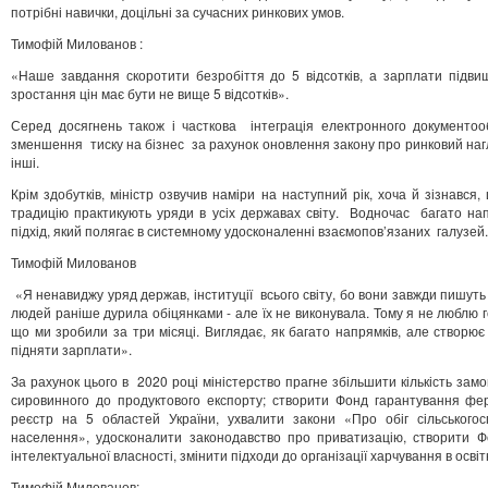
потрібні навички, доцільні за сучасних ринкових умов.
Тимофій Милованов :
«Наше завдання скоротити безробіття до 5 відсотків, а зарплати підвищу
зростання цін має бути не вище 5 відсотків».
Серед досягнень також і часткова інтеграція електронного документоо
зменшення тиску на бізнес за рахунок оновлення закону про ринковий наг
інші.
Крім здобутків, міністр озвучив наміри на наступний рік, хоча й зізнав
традицію практикують уряди в усіх державах світу. Водночас багато нап
підхід, який полягає в системному удосконаленні взаємопов’язаних галузей.
Тимофій Милованов
«Я ненавиджу уряд держав, інституції всього світу, бо вони завжди пишуть 
людей раніше дурила обіцянками - але їх не виконувала. Тому я не люблю го
що ми зробили за три місяці. Виглядає, як багато напрямків, але створює 
підняти зарплати».
За рахунок цього в 2020 році міністерство прагне збільшити кількість замо
сировинного до продуктового експорту; створити Фонд гарантування фе
реєстр на 5 областей України, ухвалити закони «Про обіг сільського
населення», удосконалити законодавство про приватизацію, створити Ф
інтелектуальної власності, змінити підходи до організації харчування в освіт
Тимофій Милованов: