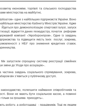
звитку економіки, торгівлі та сільського господарства
ами міністерства на майбутнє.
Турбоатом» одне з найбільших підприємств України. Воно
 найбільше міністерство Кабінету Міністрів України. Адже
. Йдеться про демонополізацію спиртової галузі, запуск
атизації, відкриття даних геокадастру, початок реформи
державній компанії «Укроборонпром». Одне із завдань
дприємства та підвищити якість їхніх послуг, зокрема,
 домовленості з НБУ про зниження кредитних ставок.
варинництва.
 Ми запустили спрощену систему реєстрації сімейних
и зміни до Угоди про асоціацію».
а частина завдань соціального спрямування, зокрема,
аром він з’явиться у публічному доступі.
и законодавство, полегшити наймання співробітників та
тості. Вони не мають бути соціальною касою, а повинні
 тільки за грошима приходять».
ь роботу, а роботодавці - працівників. Тоді як людям