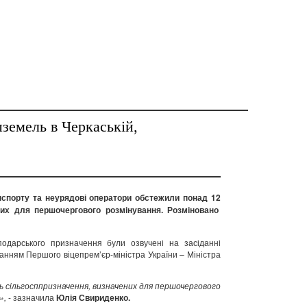
земель в Черкаській,
нспорту та неурядові оператори обстежили понад 12
них для першочергового розмінування. Розміновано
сподарського призначення були озвучені на засіданні
ванням Першого віцепрем’єр-міністра України – Міністра
ь сільгосппризначення, визначених для першочергового
»,
- зазначила
Юлія Свириденко.