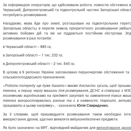
За інформацією операторів, що здійснювали роботи, повністю обстежено 
Черкаській, Дніпропетровській та підконтрольній частині Запорізької облас
потребують розмінування.
Нагадаємо, мова йде про землі, розташовані на підконтрольних територ
Запорізька область) в перелік земель пріоритетного розмінування увійшли
активних бойових дій та які не піддаються постійним обстрілам. З
розмінування в разі потреби:
в Черкаській області – 885 га;
в Запорізькій області – 1 тис. 232 га;
в Дніпропетровській області – 2 тис. 645 га;
В цілому в 9 регіонах України заплановано першочергове обстеження та 
сільськогосподарського призначення.
«Роботи попереду ще дуже багато і маємо докласти зусиль, щоб пришви
техніка, в першу чергу машини для розмінування. ДСНС в співпраці з М
іноземними виробниками на предмет закупівлі чи замовлення таких машин
техніка використовувалась раніше та є в наявності. Нарешті, активі
працювати в цьому напрямку»,
- зазначила
Юлія Свириденко.
За її словами, щоб пришвидшити розмінування також необхідно інтенс
використання дронів, здатних виявляти вибухонебезпечні предмети.
Як було зазначено на МРГ, відповідний майданчик для
випробування дроні