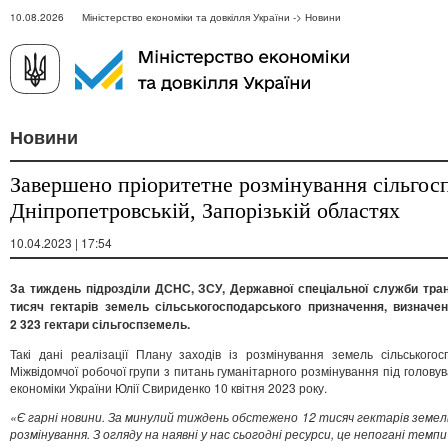
10.08.2026 Міністерство економіки та довкілля України -> Новини
Новини
Завершено пріоритетне розмінування сільгосп
Дніпропетровській, Запорізькій областях
10.04.2023 | 17:54
За тиждень підрозділи ДСНС, ЗСУ, Державної спеціальної служби тра
тисяч гектарів земель сільськогосподарського призначення, визначе
2 323 гектари сільгоспземель.
Такі дані реалізації Плану заходів із розмінування земель сільського
Міжвідомчої робочої групи з питань гуманітарного розмінування під голову
економіки України Юлії Свириденко 10 квітня 2023 року.
«Є гарні новини. За минулий тиждень обстежено 12 тисяч гектарів земел
розмінування. З огляду на наявні у нас сьогодні ресурси, це непогані темпи