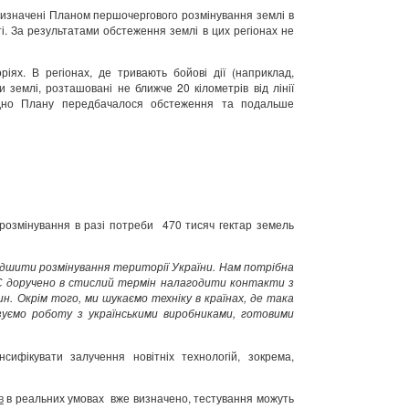
визначені Планом першочергового розмінування землі в
ті. За результатами обстеження землі в цих регіонах не
іях. В регіонах, де тривають бойові дії (наприклад,
 землі, розташовані не ближче 20 кілометрів від лінії
гідно Плану передбачалося обстеження та подальше
розмінування в разі потреби 470 тисяч гектар земель
дшити розмінування території України. Нам потрібна
ЗС доручено в стислий термін налагодити контакти з
. Окрім того, ми шукаємо техніку в країнах, де така
зуємо роботу з українськими виробниками, готовими
ифікувати залучення новітніх технологій, зокрема,
в
в реальних умовах вже визначено, тестування можуть