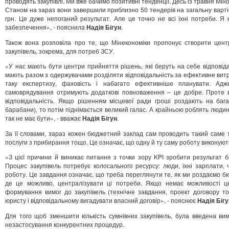
проводять закупівлі. Ми вже бачимо позитивні тенденції. Десь із травня Міно
Станом на зараз вони завершили приблизно 50 тендерів на загальну вартіс
грн. Це дуже непоганий результат. Але це точно не всі їхні потреби. Я 
забезпечення», - пояснила
Надія Бігун
.
Також вона розповіла про те, що Мінекономіки пропонує створити центр
закупівель, зокрема, для потреб ЗСУ.
«У нас мають бути центри прийняття рішень, які беруть на себе відповіда
мають разом з одержувачами розділяти відповідальність за ефективне витр
таку експертизу, фаховість і набагато ефективніше планувати. Адж
самоврядування отримують додаткові повноваження – це добре. Проте 
відповідальність. Якщо рішенням місцевої ради гроші роздають на бага
барабани), то потім піднімається великий галас. А крайньою роблять людину
так не має бути», - вважає
Надія Бігун
.
За її словами, зараз кожен бюджетний заклад сам проводить такий саме тен
послуги з прибирання тощо. Це означає, що одну й ту саму роботу виконують со
«З цієї причини й виникає питання з точки зору KPI зробити результат 
Процес закупівель потребує колосального ресурсу: люди, їхні зарплати,
роботу. Це завдання означає, що треба переглянути те, як ми роздаємо бю
де це можливо, централізувати ці потреби. Якщо немає можливості це
формування вимог до закупівель (технічне завдання, проект договору т
юристу і відповідальному вигадувати власний договір», - пояснює
Надія Бігу
Для того щоб зменшити кількість сумнівних закупівель, була введена ви
незастосування конкурентних процедур.