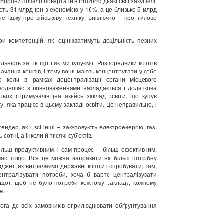
борони почало повертати в Prozorro деякі свої закупівлі.
ть 31 млрд грн з економією у 16%, а це близько 5 млрд
не кажу про військову техніку. Виключно – про тилове
и компетенцій, які оцінюватимуть доцільність певних
льність за те що і як ми купуємо. Розпорядники коштів
ачання коштів, і тому вони мають концентрувати у себе
е коли в рамках децентралізації органи місцевого
водночас з повноваженнями накладається і додаткова
тьох отримувачів (на якийсь заклад освіти, що купує
, яка працює в цьому закладі освіти. Це неправильно, і
дер, як і всі інші – закуповують електроенергію, газ,
тні, а інколи й тисячі суб'єктів.
більш продуктивним, і сам процес – більш ефективним.
 час тощо. Все це можна направити на більш потрібну
джет, як витрачаємо державні кошти і спробувати, там,
нтралізувати потреби, хоча б варто централізувати
ощо), щоб не було потреби кожному закладу, кожному
н
.
мога до всіх замовників оприлюднювати обґрунтування