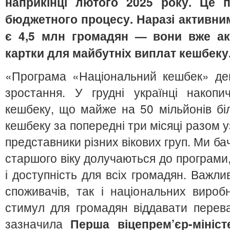
наприкінці лютого 2025 року. Це 
бюджетного процесу. Наразі активни
є 4,5 млн громадян — вони вже ак
картки для майбутніх виплат кешбеку
«Програма «Національний кешбек» дем
зростання. У грудні українці накопи
кешбеку, що майже на 50 мільйонів бі
кешбеку за попередні три місяці разом у
представники різних вікових груп. Ми б
старшого віку долучаються до програми, 
і доступність для всіх громадян. Важли
споживачів, так і національних вироб
стимул для громадян віддавати перев
зазначила
Перша віцепрем’єр-мініст