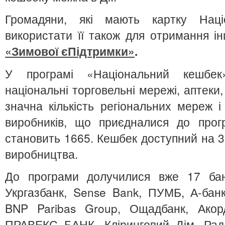
Громадяни, які мають картку Наці
використати її також для отримання і
«Зимової єПідтримки»
.
У програмі «Національний кешбек
національні торговельні мережі, аптеки,
значна кількість регіональних мереж і 
виробників, що приєдналися до прог
становить 1665. Кешбек доступний на 36
виробництва.
До програми долучилися вже 17 банк
Укргазбанк, Sense Bank, ПУМБ, А-бан
BNP Paribas Group, Ощадбанк, Акорд
ПРАВЕКС БАНК, Кліринговий Дім, Рада