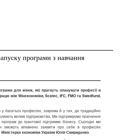
апуску програми з навчання
грами для жінок, які прагнуть опанувати професії в
ацю між Мінекономіки, Scatec, IFC, FMO та Swedfund,
о у багатьох професіях, зокрема й у тих, де традиційно
очолюють великі підприємства. Ми підтримуємо прагнення
 програм до грантової підтримки бізнесу. Сьогодні ми
ки зможуть впевнено заявити про себе в професіях
- Міністерка економіки України Юлія Свириденко
.