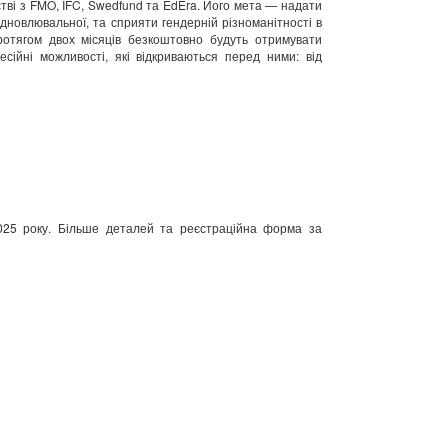
тві з FMO, IFC, Swedfund та EdEra. Його мета — надати
ідновлювальної, та сприяти гендерній різноманітності в
протягом двох місяців безкоштовно будуть отримувати
сійні можливості, які відкриваються перед ними: від
25 року. Більше деталей та реєстраційна форма за