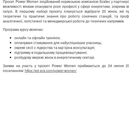
Проєкт Power Women ініційований норвезькою компанією Scatec у партнерс
можливості жінкам опанувати різні професії у сфері енергетики, зокрема в
галузі. В першому наборі проєкту планується відібрати 20 жінок, які 
теоретичні та практичні знання про роботу сонячних станцій, та профе
аналітичної, логістичної та менеджерської роботи до технічних напрямків.
Програма курсу включає:
онлайн та офлайн тренінги;
оплачувані стажування для найуспішніших учасниць;
окремі сесії з лідерства та кар’єрна консультація;
підтримку в подальшому працевлаштуванні;
розбудову мережі жінок в енергетичному секторі.
Заявки на участь у проєкті Power Women приймаються до 24 липня 20
посиланням:
https://ed-era.com/power-women/