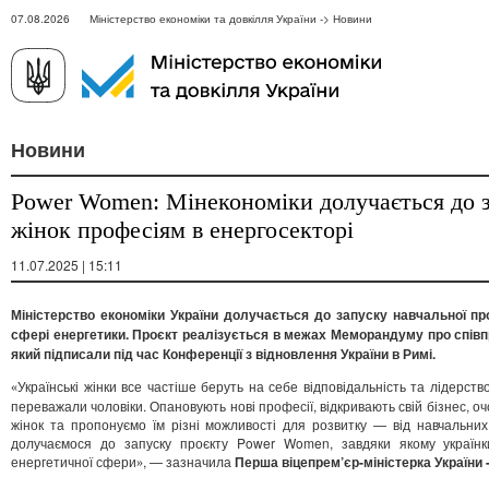
07.08.2026 Міністерство економіки та довкілля України -> Новини
Новини
Power Women: Мінекономіки долучається до з
жінок професіям в енергосекторі
11.07.2025 | 15:11
Міністерство економіки України долучається до запуску навчальної про
сфері енергетики. Проєкт реалізується в межах Меморандуму про співпр
який підписали під час Конференції з відновлення України в Римі.
Українські жінки все частіше беруть на себе відповідальність та лідерств
«
переважали чоловіки. Опановують нові професії, відкривають свій бізнес, 
жінок та пропонуємо їм різні можливості для розвитку — від навчальних
долучаємося до запуску проєкту Power Women, завдяки якому україн
енергетичної сфери
, — зазначила
Перша віцепрем’єр-міністерка України 
»