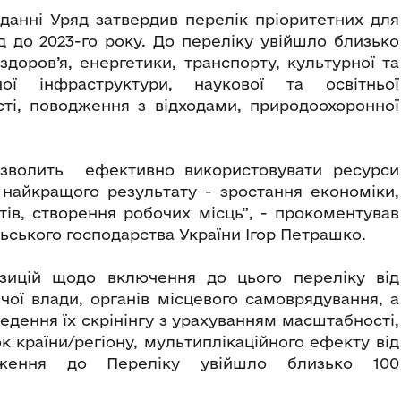
іданні Уряд затвердив перелік пріоритетних для
д до 2023-го року. До переліку увійшло близько
доров’я, енергетики, транспорту, культурної та
ної інфраструктури, наукової та освітньої
ті, поводження з відходами, природоохоронної
озволить ефективно використовувати ресурси
найкращого результату - зростання економіки,
ів, створення робочих місць”, - прокоментував
ільського господарства України Ігор Петрашко.
зицій щодо включення до цього переліку від
чої влади, органів місцевого самоврядування, а
дення їх скрінінгу з урахуванням масштабності,
 країни/регіону, мультиплікаційного ефекту від
вадження до Переліку увійшло близько 100