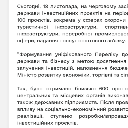
Сьогодні, 18 листопада, на черговому зас
держави інвестиційних проєктів на періо
100 проєктів, зокрема у сферах охорони з
туристичної інфраструктури, спортив
інфраструктури, переробної промисловос
сфери, надання послуг поштового зв’язку.
“Формування уніфікованого Переліку д
держави та бізнесу з метою досягнення 
залучення інвестицій, наповнення бюджет
Міністр розвитку економіки, торгівлі та с
Так, було отримано близько 600 пропо
центральних та місцевих органів виконав
також державних підприємств. Після прове
впливу на соціально-економічний розвиток
реалізації, ступеню розробки/впро
інвестиційних проєктів.