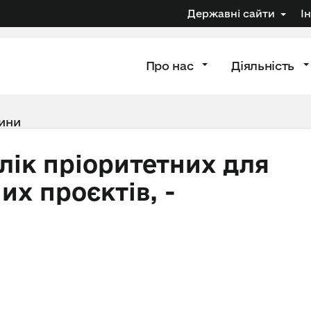
Державні сайти
І
Про нас
Діяльність
ини
лік пріоритетних для
их проєктів, -