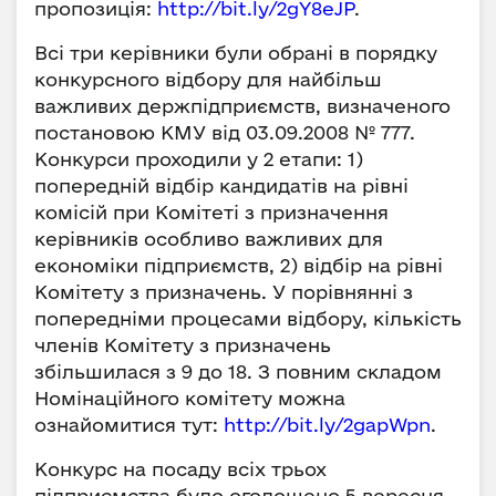
пропозиція:
http://bit.ly/2gY8eJP
.
Всі три керівники були обрані в порядку
конкурсного відбору для найбільш
важливих держпідприємств, визначеного
постановою КМУ від 03.09.2008 № 777.
Конкурси проходили у 2 етапи: 1)
попередній відбір кандидатів на рівні
комісій при Комітеті з призначення
керівників особливо важливих для
економіки підприємств, 2) відбір на рівні
Комітету з призначень. У порівнянні з
попередніми процесами відбору, кількість
членів Комітету з призначень
збільшилася з 9 до 18. З повним складом
Номінаційного комітету можна
ознайомитися тут:
http://bit.ly/2gapWpn
.
Конкурс на посаду всіх трьох
підприємства було оголошено 5 вересня