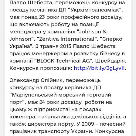
Павло Шебеста, переможець конкурсу на
посаду керівника ДП “Укрхімтрансаміак”,
має понад 23 роки професійного досвіду,
що включають роботу на позиції
менеджера у компаніях “Johnson &
Johnson”, “Zentiva International”, “Сперко
Україна”. З травня 2015 Павло Шебеста
працює менеджером з розвитку бізнесу в
компанії “BLOCK Technical AG”, Швейцарія.
Конкурсна пропозиція:
http://bit.ly/2gLyvII
.
Олександр Олійник, переможець
конкурсу на посаду керівника ДП
“Маріупольський морський торговий
порт”, має 24 роки досвіду роботи на
цьому ж підприємстві на посадах
інженера, начальника декількох відділів, а
також директора порту. У 2009 - почесний
працівник транспорту України. Конкурсна