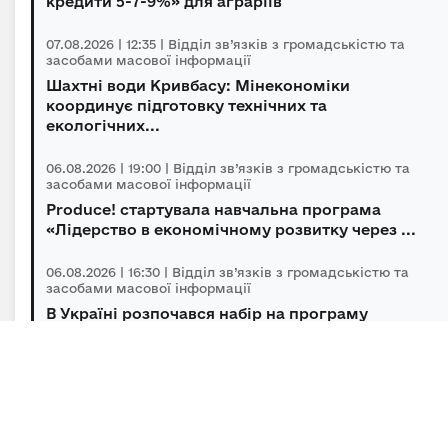
кредити 5-7-9%» для аграріїв
07.08.2026 | 12:35 | Відділ зв’язків з громадськістю та
засобами масової інформації
Шахтні води Кривбасу: Мінекономіки
координує підготовку технічних та
екологічних...
06.08.2026 | 19:00 | Відділ зв’язків з громадськістю та
засобами масової інформації
Produce! стартувала навчальна програма
«Лідерство в економічному розвитку через ...
06.08.2026 | 16:30 | Відділ зв’язків з громадськістю та
засобами масової інформації
В Україні розпочався набір на програму
підготовки громадських інспекторів з охор...
06.08.2026 | 14:30 | Відділ зв’язків з громадськістю та
засобами масової інформації
Під головуванням Прем’єр-міністра відбулася
нарада щодо підтримки бізнесу в умов...