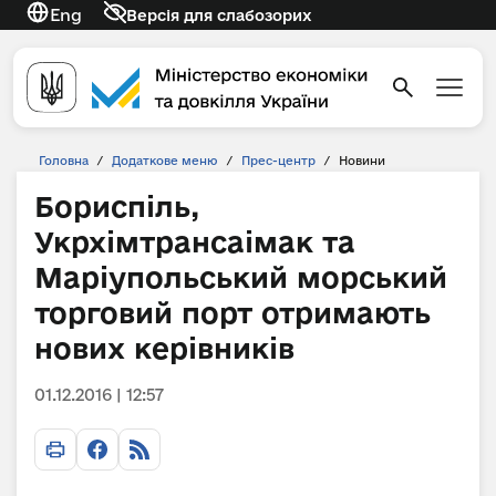
Eng
Версія для слабозорих
Головна
/
Додаткове меню
/
Прес-центр
/
Новини
Бориспіль,
Укрхімтрансаімак та
Маріупольський морський
торговий порт отримають
нових керівників
01.12.2016 | 12:57