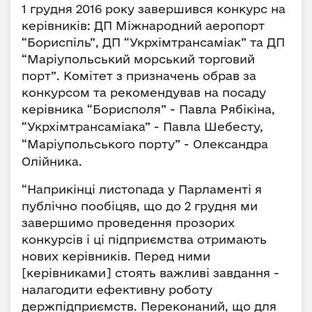
1 грудня 2016 року завершився конкурс на
керівників: ДП Міжнародний аеропорт
“Бориспіль”, ДП “Укрхімтрансаміак” та ДП
“Маріупольський морський торговий
порт”. Комітет з призначень обрав за
конкурсом та рекомендував на посаду
керівника “Борисполя” - Павла Рябікіна,
“Укрхімтрансам
і
ака” - Павла Шебесту,
“Маріупольського порту” - Олександра
Олійника.
“Наприкінці листопада у Парламенті я
публічно пообіцяв, що до 2 грудня ми
завершимо проведення прозорих
конкурсів і ці підприємства отримають
нових керівників. Перед ними
[керівниками] стоять важливі завдання -
налагодити ефективну роботу
держпідприємств. Переконаний, що для