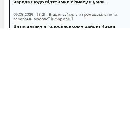
нарада щодо підтримки бізнесу в умов...
05.08.2026 | 18:21 | Відділ зв’язків з громадськістю та
засобами масової інформації
Витік аміаку в Голосіївському районі Києва
оперативно локалізований, повторної з...
05.08.2026 | 15:45 | Відділ зв’язків з громадськістю та
засобами масової інформації
Підсумки гуманітарного розмінування за
липень
Підписка на новини
Залиште адресу електронної пошти, щоб своєчасно
отримувати важливі новини та офіційні
повідомлення.
E-mail
*