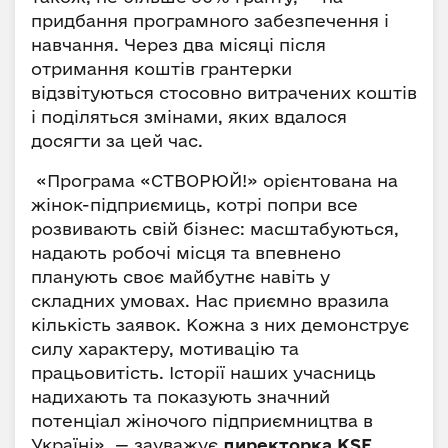
придбання програмного забезпечення і
навчання. Через два місяці після
отримання коштів грантерки
відзвітуються стосовно витрачених коштів
і поділяться змінами, яких вдалося
досягти за цей час.
«Програма «СТВОРЮЙ!» орієнтована на
жінок-підприємиць, котрі попри все
розвивають свій бізнес: масштабуються,
надають робочі місця та впевнено
планують своє майбутнє навіть у
складних умовах. Нас приємно вразила
кількість заявок. Кожна з них демонструє
силу характеру, мотивацію та
працьовитість. Історії наших учасниць
надихають та показують значний
потенціал жіночого підприємництва в
Україні», — зауважує
директорка KSE