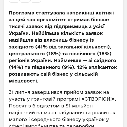
Програма стартувала наприкінці квітня і
за цей час оргкомітет отримав більше
тисячі заявок від підприємиць з усієї
України. Найбільша кількість заявок
надійшла від власниць бізнесу із
західного (41% від загальної кількості),
центрального (18%) та північного (18%)
регіонів України. Найменше — зі східного
(14%) та південного (9%). 12% апліканток
розвивають свій бізнес у сільській
місцевості.
31 липня завершився прийом заявок на
участь у грантовій програмі «СТВОРЮЙ!».
Проєкт з бюджетом в $1 мільйон
націлений на масштабування та розвиток
малого і середнього бізнесу українок у
сфері виробництва та переробки.