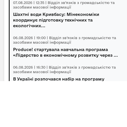
07.08.2026 | 12:35 | Відділ зв’язків з громадськістю та
засобами масової інформації
Шахтні води Кривбасу: Мінекономіки
координує підготовку технічних та
екологічних...
06.08.2026 | 19:00 | Відділ зв’язків з громадськістю та
засобами масової інформації
Produce! стартувала навчальна програма
«Лідерство в економічному розвитку через ...
06.08.2026 | 16:30 | Відділ зв’язків з громадськістю та
засобами масової інформації
В Україні розпочався набір на програму
підготовки громадських інспекторів з охор...
06.08.2026 | 14:30 | Відділ зв’язків з громадськістю та
засобами масової інформації
Під головуванням Прем’єр-міністра відбулася
нарада щодо підтримки бізнесу в умов...