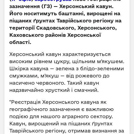
зазначення (ГЗ) — Херсонський кавун.
Його носитимуть баштанні, вирощені на
піщаних ґрунтах Таврійського регіону на
території Скадовського, Херсонського,
Каховського районів Херсонської
області.
Херсонський кавун характеризується
високим рівнем цукру, щільним мʼякушем.
Шкірка кавуна — зелена з блідо-зеленими
смужками, мʼякуш — від рожевого до
насичено червоного. Такий кавун
надзвичайно хрусткий і смачний.
"Реєстрація Херсонського кавуна як
географічного зазначення є важливою
подією для нашого аграрного сектору.
Кавун, вирощений на піщаних ґрунтах
Таврійського регіону, отримав визнання за