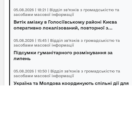
05.08.2026 | 18:21 | Відділ зв’язків з громадськістю та
засобами масової інформації
Витік аміаку в Голосіївському районі Києва
оперативно локалізований, повторної з...
05.08.2026 | 15:45 | Відділ зв’язків з громадськістю та
засобами масової інформації
Підсумки гуманітарного розмінування за
липень
05.08.2026 | 10:50 | Відділ зв’язків з громадськістю та
засобами масової інформації
Україна та Молдова координують спільні дії для
подолання наслідків маловоддя на ...
04.08.2026 | 16:30 | Відділ зв’язків з громадськістю та
засобами масової інформації
Міністерство економіки та довкілля запрошує
українців за кордоном долучитися до ...