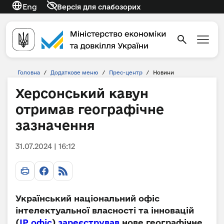
Eng
Версія для слабозорих
Головна
/
Додаткове меню
/
Прес-центр
/
Новини
Херсонський кавун
отримав географічне
зазначення
31.07.2024 | 16:12
Український національний офіс
інтелектуальної власності та інновацій
(
ІР офіс
)
зареєстрував
нове географічне