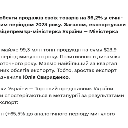
бсяги продажів своїх товарів на 36,2% у січні-
чним періодом 2023 року. Загалом, експортували
віцепрем'єр-міністерка України — Міністерка
 майже 99,3 млн тонн продукції на суму $28,9
 період минулого року. Позитивною є динаміка
 поточного року. Маємо найбільший за квартал
чних обсягів експорту. Тобто, зростає експорт
зазначила
Юлія Свириденко
.
ки України — Торговий представник України
и спостерігаються в металургії за результатами
експорт:
онн (+65,5% до аналогічного періоду минулого