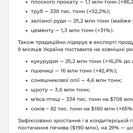
плоского прокату — 1,1 млн тонн (+86,
труб — 338 тис. тонн (+52,2%);
залізної руди — 25,2 млн тонн (майже 
цементу — 1,3 млн тонн (+31%).
Також традиційно лідирує в експорті проду
9 місяців Україна поставила на зовнішні ри
кукурудзи — 25,2 млн тонн (+16,2% до
пшениці — 16 млн тонн (+42,4%);
соняшникової олії — 4,6 млн тонн;
шроту — 3,6 млн тонн;
м’яса птиці – 334 тис. тонн на $708 мл
соків – 82 тис. тонн на $160 млн (+65%
Зафіксовано зростання і в кондитерській г
постачання печива ($190 млн), на 29% — шо