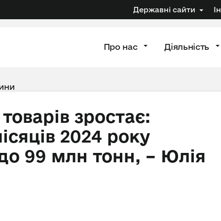
Державні сайти
І
Про нас
Діяльність
ини
товарів зростає:
місяців 2024 року
до 99 млн тонн, – Юлія