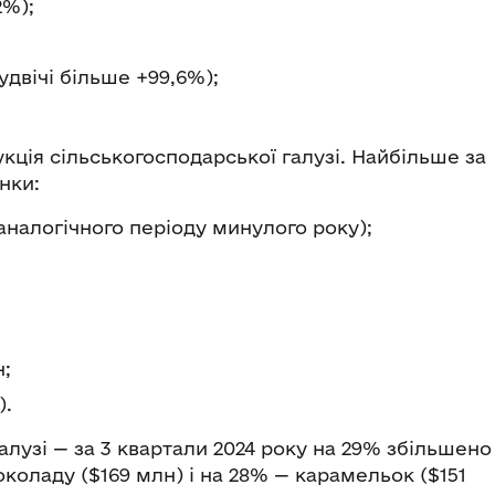
2%);
удвічі більше +99,6%);
кція сільськогосподарської галузі. Найбільше за
нки:
 аналогічного періоду минулого року);
н;
).
алузі — за 3 квартали 2024 року на 29% збільшено
коладу ($169 млн) і на 28% — карамельок ($151