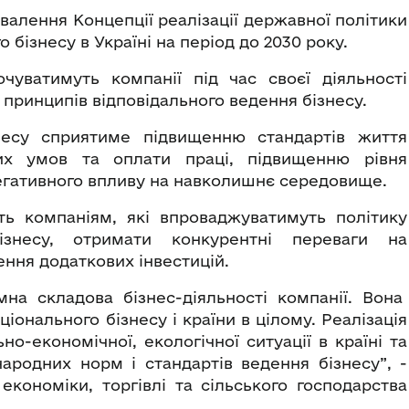
хвалення Концепції реалізації державної політики
 бізнесу в Україні на період до 2030 року.
очуватимуть компанії під час своєї діяльності
принципів відповідального ведення бізнесу.
знесу сприятиме підвищенню стандартів життя
них умов та оплати праці, підвищенню рівня
егативного впливу на навколишнє середовище.
ить компаніям, які впроваджуватимуть політику
бізнесу, отримати конкурентні переваги на
ння додаткових інвестицій.
ємна складова бізнес-діяльності компанії. Вона
іонального бізнесу і країни в цілому. Реалізація
-економічної, екологічної ситуації в країні та
ародних норм і стандартів ведення бізнесу”, -
економіки, торгівлі та сільського господарства