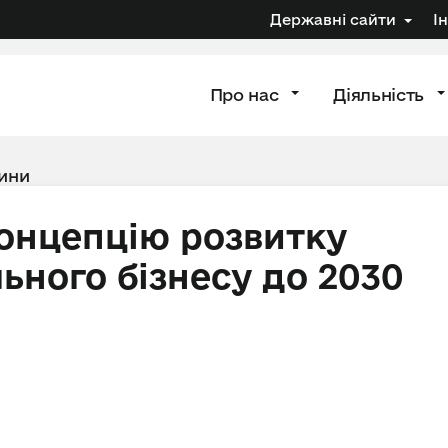
Державні сайти
І
Про нас
Діяльність
ини
Концепцію розвитку
ьного бізнесу до 2030