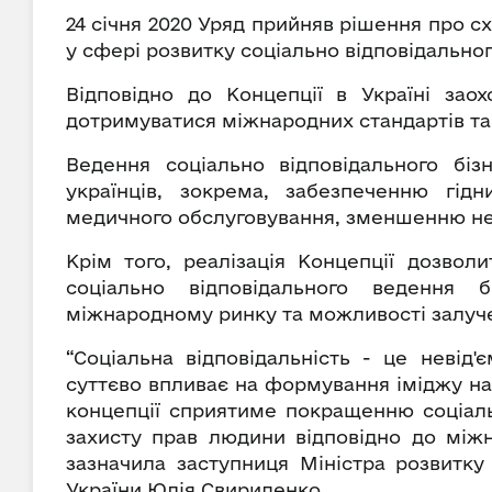
24 січня 2020 Уряд прийняв рішення про с
у сфері розвитку соціально відповідального
Відповідно до Концепції в Україні заох
дотримуватися міжнародних стандартів та 
Ведення соціально відповідального бі
українців, зокрема, забезпеченню гід
медичного обслуговування, зменшенню н
Крім того, реалізація Концепції дозвол
соціально відповідального ведення 
міжнародному ринку та можливості залуче
“Соціальна відповідальність - це невід'
суттєво впливає на формування іміджу нац
концепції сприятиме покращенню соціально
захисту прав людини відповідно до міжн
зазначила заступниця Міністра розвитку 
України Юлія Свириденко.