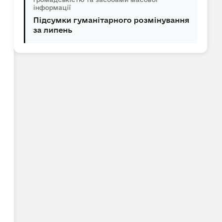
інформації
Підсумки гуманітарного розмінування
за липень