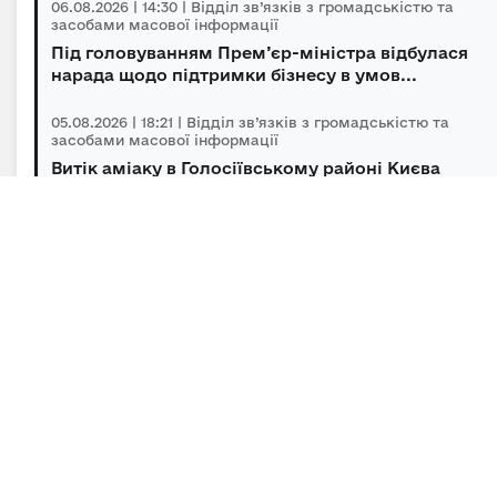
06.08.2026 | 14:30 | Відділ зв’язків з громадськістю та
засобами масової інформації
Під головуванням Прем’єр-міністра відбулася
нарада щодо підтримки бізнесу в умов...
05.08.2026 | 18:21 | Відділ зв’язків з громадськістю та
засобами масової інформації
Витік аміаку в Голосіївському районі Києва
оперативно локалізований, повторної з...
05.08.2026 | 15:45 | Відділ зв’язків з громадськістю та
засобами масової інформації
Підсумки гуманітарного розмінування за
липень
Підписка на новини
Залиште адресу електронної пошти, щоб своєчасно
отримувати важливі новини та офіційні