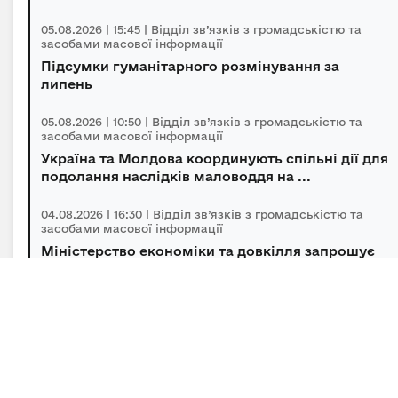
05.08.2026 | 15:45 | Відділ зв’язків з громадськістю та
засобами масової інформації
Підсумки гуманітарного розмінування за
липень
05.08.2026 | 10:50 | Відділ зв’язків з громадськістю та
засобами масової інформації
Україна та Молдова координують спільні дії для
подолання наслідків маловоддя на ...
04.08.2026 | 16:30 | Відділ зв’язків з громадськістю та
засобами масової інформації
Міністерство економіки та довкілля запрошує
українців за кордоном долучитися до ...
04.08.2026 | 14:00 | Відділ зв’язків з громадськістю та
засобами масової інформації
«Траєкторія» відкриває третій сезон: 10
мільйонів гривень на масштабування ветер...