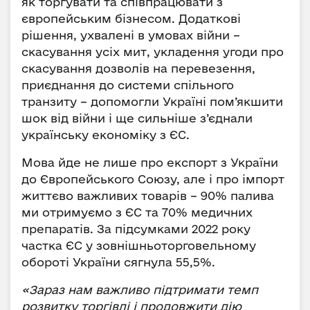
як торгувати та співпрацювати з
європейським бізнесом. Додаткові
рішення, ухвалені в умовах війни –
скасування усіх мит, укладення угоди про
скасування дозволів на перевезення,
приєднання до системи спільного
транзиту – допомогли Україні пом’якшити
шок від війни і ще сильніше з’єднали
українську економіку з ЄС.
Мова йде не лише про експорт з України
до Європейського Союзу, але і про імпорт
життєво важливих товарів – 90% палива
ми отримуємо з ЄС та 70% медичних
препаратів. За підсумками 2022 року
частка ЄС у зовнішньоторговельному
обороті України сягнула 55,5%.
«Зараз нам важливо підтримати темп
розвитку торгівлі і продовжити дію