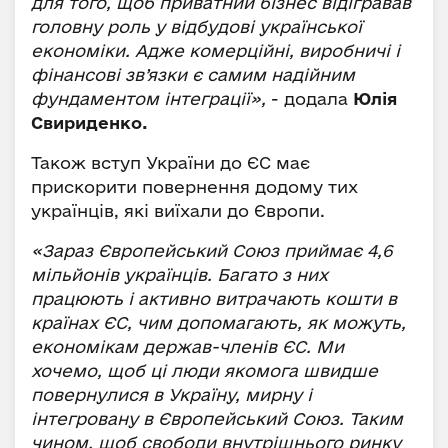
для того, щоб приватний бізнес відігравав
головну роль у відбудові української
економіки. Адже комерційні, виробничі і
фінансові зв’язки є самим надійним
фундаментом інтеграції»,
- додала
Юлія
Свириденко.
Також вступ України до ЄС має
прискорити повернення додому тих
українців, які виїхали до Європи.
«Зараз Європейський Союз приймає 4,6
мільйонів українців. Багато з них
працюють і активно витрачають кошти в
країнах ЄС, чим допомагають, як можуть,
економікам держав-членів ЄС. Ми
хочемо, щоб ці люди якомога швидше
повернулися в Україну, мирну і
інтегровану в Європейський Союз. Таким
чином, щоб свободи внутрішнього ринку