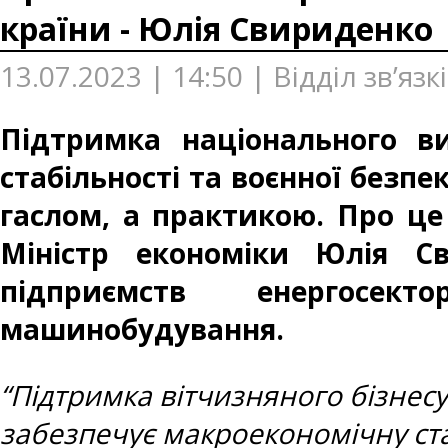
країни - Юлія Свириденко
13.07.2023 | 14:50 | Відділ зв’яз
Підтримка національного в
стабільності та воєнної безпе
гаслом, а практикою. Про це
Міністр економіки Юлія С
підприємств енергосек
машинобудування.
“Підтримка вітчизняного бізнесу
забезпечує макроекономічну ст