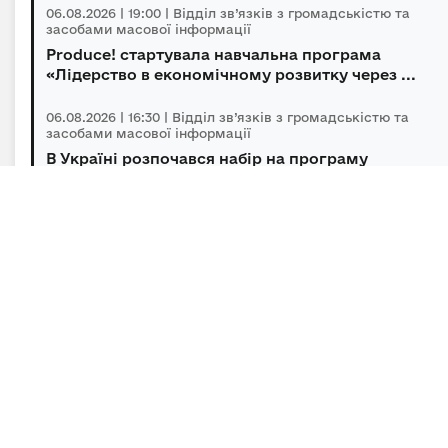
06.08.2026 | 19:00 | Відділ зв’язків з громадськістю та
засобами масової інформації
Produce! стартувала навчальна програма
«Лідерство в економічному розвитку через ...
06.08.2026 | 16:30 | Відділ зв’язків з громадськістю та
засобами масової інформації
В Україні розпочався набір на програму
підготовки громадських інспекторів з охор...
06.08.2026 | 14:30 | Відділ зв’язків з громадськістю та
засобами масової інформації
Під головуванням Прем’єр-міністра відбулася
нарада щодо підтримки бізнесу в умов...
Підписка на новини
Залиште адресу електронної пошти, щоб своєчасно
отримувати важливі новини та офіційні