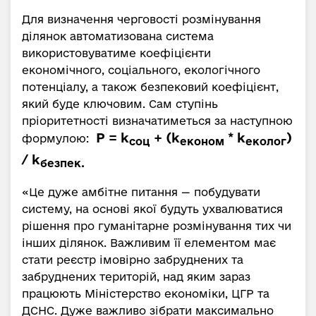
Для визначення черговості розмінування
ділянок автоматизована система
використовуватиме коефіцієнти
економічного, соціального, екологічного
потенціалу, а також безпековий коефіцієнт,
який буде ключовим. Сам ступінь
пріоритетності визначатиметься за наступною
Р = k
+ (k
* k
)
формулою:
соц
економ
еколог
/ k
безпек.
«Це дуже амбітне питання — побудувати
систему, на основі якої будуть ухвалюватися
рішення про гуманітарне розмінування тих чи
інших ділянок. Важливим її елементом має
стати реєстр імовірно забруднених та
забруднених територій, над яким зараз
працюють Міністерство економіки, ЦГР та
ДСНС. Дуже важливо зібрати максимально