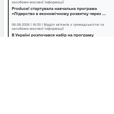
засобами масової інформації
Produce! стартувала навчальна програма
«Лідерство в економічному розвитку через ...
06.08.2026 | 16:30 | Відділ зв’язків з громадськістю та
засобами масової інформації
В Україні розпочався набір на програму
підготовки громадських інспекторів з охор...
06.08.2026 | 14:30 | Відділ зв’язків з громадськістю та
засобами масової інформації
Під головуванням Прем’єр-міністра відбулася
нарада щодо підтримки бізнесу в умов...
Підписка на новини
Залиште адресу електронної пошти, щоб своєчасно
отримувати важливі новини та офіційні
повідомлення.