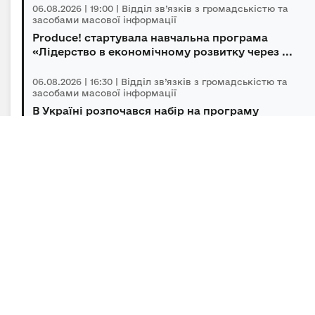
06.08.2026 | 19:00 | Відділ зв’язків з громадськістю та
засобами масової інформації
Produce! стартувала навчальна програма
«Лідерство в економічному розвитку через ...
06.08.2026 | 16:30 | Відділ зв’язків з громадськістю та
засобами масової інформації
В Україні розпочався набір на програму
підготовки громадських інспекторів з охор...
06.08.2026 | 14:30 | Відділ зв’язків з громадськістю та
засобами масової інформації
Під головуванням Прем’єр-міністра відбулася
нарада щодо підтримки бізнесу в умов...
Підписка на новини
Залиште адресу електронної пошти, щоб своєчасно
отримувати важливі новини та офіційні