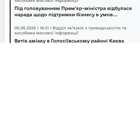
засобами масової інформації
Під головуванням Прем’єр-міністра відбулася
нарада щодо підтримки бізнесу в умов...
05.08.2026 | 18:21 | Відділ зв’язків з громадськістю та
засобами масової інформації
Витік аміаку в Голосіївському районі Києва
оперативно локалізований, повторної з...
05.08.2026 | 15:45 | Відділ зв’язків з громадськістю та
засобами масової інформації
Підсумки гуманітарного розмінування за
липень
Підписка на новини
Залиште адресу електронної пошти, щоб своєчасно
отримувати важливі новини та офіційні
повідомлення.