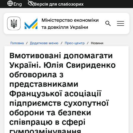
Eng
Версія для слабозорих
Головна
/
Додаткове меню
/
Прес-центр
/
Новини
Вмотивовані допомагати
Україні. Юлія Свириденко
обговорила з
представниками
Французької асоціації
підприємств сухопутної
оборони та безпеки
співпрацю в сфері
гумрозмінування