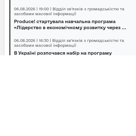
06.08.2026 | 19:00 | Відділ зв’язків з громадськістю та
засобами масової інформації
Produce! стартувала навчальна програма
«Лідерство в економічному розвитку через ...
06.08.2026 | 16:30 | Відділ зв’язків з громадськістю та
засобами масової інформації
В Україні розпочався набір на програму
підготовки громадських інспекторів з охор...
06.08.2026 | 14:30 | Відділ зв’язків з громадськістю та
засобами масової інформації
Під головуванням Прем’єр-міністра відбулася
нарада щодо підтримки бізнесу в умов...
Підписка на новини
Залиште адресу електронної пошти, щоб своєчасно