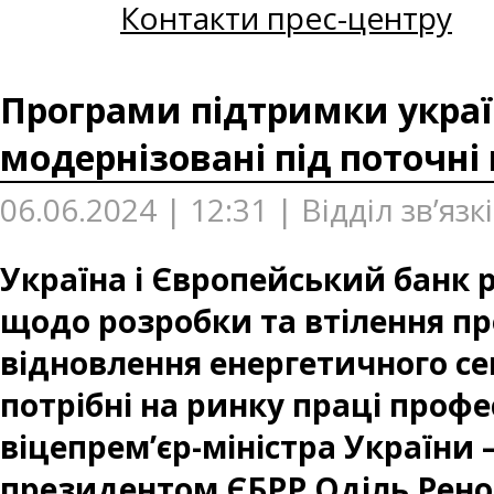
Контакти прес-центру
Програми підтримки україн
модернізовані під поточні
06.06.2024 | 12:31 | Відділ зв’яз
Україна і Європейський банк р
щодо розробки та втілення пр
відновлення енергетичного сек
потрібні на ринку праці профе
віцепрем’єр-міністра України 
президентом ЄБРР Оділь Рено-