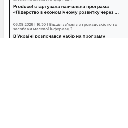
Produce! стартувала навчальна програма
«Лідерство в економічному розвитку через ...
06.08.2026 | 16:30 | Відділ зв’язків з громадськістю та
засобами масової інформації
В Україні розпочався набір на програму
підготовки громадських інспекторів з охор...
06.08.2026 | 14:30 | Відділ зв’язків з громадськістю та
засобами масової інформації
Під головуванням Прем’єр-міністра відбулася
нарада щодо підтримки бізнесу в умов...
Підписка на новини
Залиште адресу електронної пошти, щоб своєчасно
отримувати важливі новини та офіційні
повідомлення.