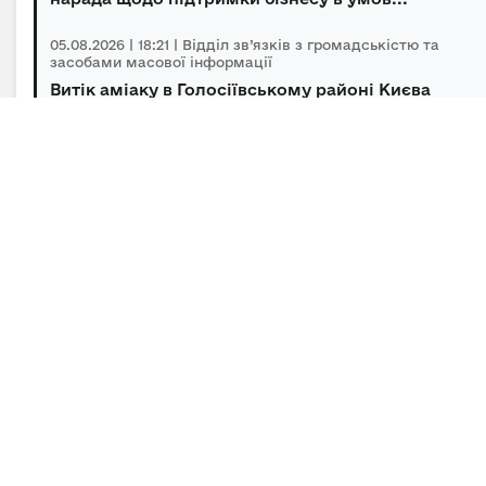
05.08.2026 | 18:21 | Відділ зв’язків з громадськістю та
засобами масової інформації
Витік аміаку в Голосіївському районі Києва
оперативно локалізований, повторної з...
05.08.2026 | 15:45 | Відділ зв’язків з громадськістю та
засобами масової інформації
Підсумки гуманітарного розмінування за
липень
Підписка на новини
Залиште адресу електронної пошти, щоб своєчасно
отримувати важливі новини та офіційні
повідомлення.
E-mail
*