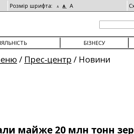
Розмір шрифта:
A
С
A
A
ІЯЛЬНІСТЬ
БІЗНЕСУ
меню
/
Прес-центр
/
Новини
брали майже 20 млн тонн зе