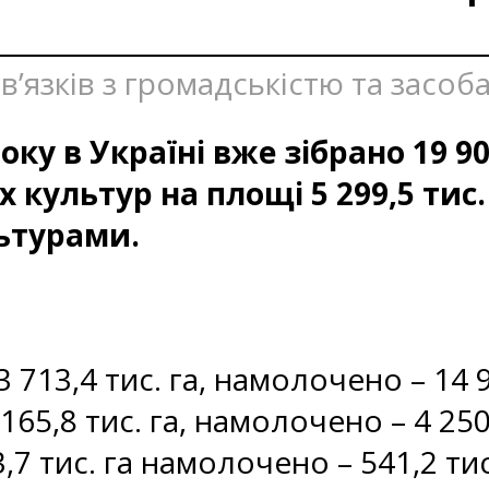
 зв’язків з громадськістю та засо
оку в Україні вже зібрано 19 90
 культур на площі 5 299,5 тис
ьтурами.
713,4 тис. га, намолочено – 14 9
65,8 тис. га, намолочено – 4 250
7 тис. га намолочено – 541,2 тис