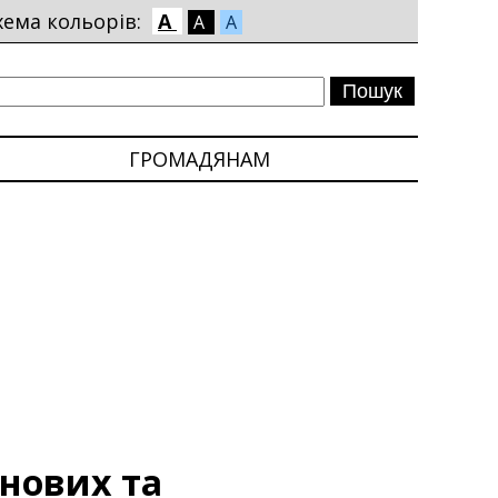
хема кольорів:
A
A
A
ГРОМАДЯНАМ
рнових та