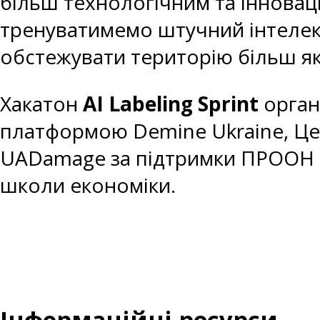
більш технологічним та інноваці
тренуватимемо штучний інтелект
обстежувати територію більш які
Хакатон
AI Labeling Sprint
орган
платформою Demine Ukraine, Це
UADamage за підтримки ПРООН в 
школи економіки.
Інформаційні ресурси